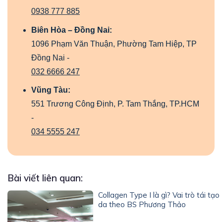
0938 777 885
Biên Hòa – Đồng Nai:
1096 Phạm Văn Thuận, Phường Tam Hiệp, TP
Đồng Nai -
032 6666 247
Vũng Tàu:
551 Trương Công Định, P. Tam Thắng, TP.HCM
-
034 5555 247
Bài viết liên quan:
Collagen Type I là gì? Vai trò tái tạo
da theo BS Phương Thảo