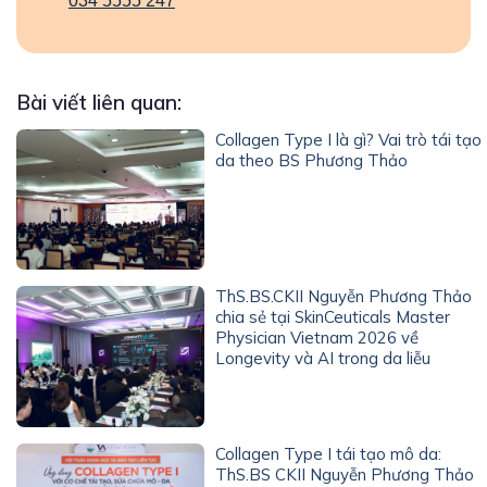
034 5555 247
Bài viết liên quan:
Collagen Type I là gì? Vai trò tái tạo
da theo BS Phương Thảo
ThS.BS.CKII Nguyễn Phương Thảo
chia sẻ tại SkinCeuticals Master
Physician Vietnam 2026 về
Longevity và AI trong da liễu
Collagen Type I tái tạo mô da:
ThS.BS CKII Nguyễn Phương Thảo