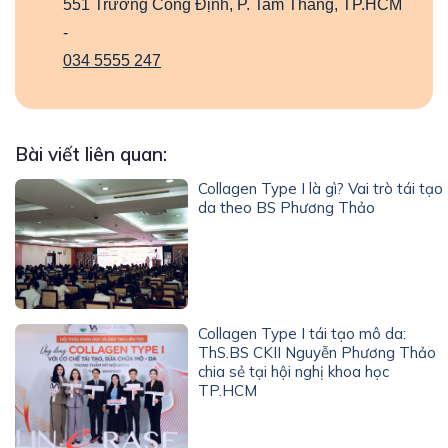
551 Trương Công Định, P. Tam Thắng, TP.HCM
-
034 5555 247
Bài viết liên quan:
Collagen Type I là gì? Vai trò tái tạo
da theo BS Phương Thảo
Collagen Type I tái tạo mô da:
ThS.BS CKII Nguyễn Phương Thảo
chia sẻ tại hội nghị khoa học
TP.HCM