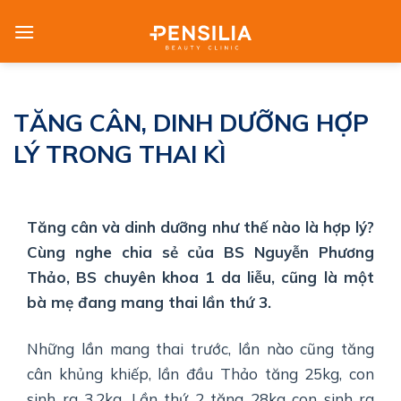
Skip
to
content
TĂNG CÂN, DINH DƯỠNG HỢP
LÝ TRONG THAI KÌ
Tăng cân và dinh dưỡng như thế nào là hợp lý?
Cùng nghe chia sẻ của BS Nguyễn Phương
Thảo, BS chuyên khoa 1 da liễu, cũng là một
bà mẹ đang mang thai lần thứ 3.
Những lần mang thai trước, lần nào cũng tăng
cân khủng khiếp, lần đầu Thảo tăng 25kg, con
sinh ra 3.2kg. Lần thứ 2 tăng 28kg con sinh ra