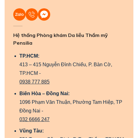
Hệ thống Phòng khám Da liễu Thẩm mỹ
Pensilia
TP.HCM:
413 – 415 Nguyễn Đình Chiểu, P. Bàn Cờ,
TP.HCM -
0938 777 885
Biên Hòa – Đồng Nai:
1096 Phạm Văn Thuận, Phường Tam Hiệp, TP
Đồng Nai -
032 6666 247
Vũng Tàu: