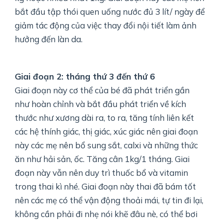
bắt đầu tập thói quen uống nước đủ 3 lít/ ngày để
giảm tác động của việc thay đổi nội tiết làm ảnh
hưởng đến làn da.
Giai đoạn 2: tháng thứ 3 đến thứ 6
Giai đoạn này cơ thể của bé đã phát triển gần
như hoàn chỉnh và bắt đầu phát triển về kích
thước như xương dài ra, to ra, tăng tính liên kết
các hệ thính giác, thị giác, xúc giác nên giai đoạn
này các mẹ nên bổ sung sắt, calxi và những thức
ăn như hải sản, ốc. Tăng cân 1kg/1 tháng. Giai
đoạn này vẫn nên duy trì thuốc bổ và vitamin
trong thai kì nhé. Giai đoạn này thai đã bám tốt
nên các mẹ có thể vận động thoải mái, tự tin đi lại,
không cần phải đi nhẹ nói khẽ đâu nè, có thể bơi