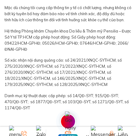
Mặc dù chúng tôi cung cấp thông tin y tế có chất lượng, nhưng không có
bất kỳ tuyên bố hay đảm bảo nào về tính chính xác, độ đầy đủ hoặc
tính hữu ích của thông tin đối với tình huống sức khỏe cụ thể của bạn.
Hệ thống Phòng khám Chuyên khoa Da liễu & Thẩm mỹ Pensilia – Được
Sở Y tế TP.HCM cấp phép hoạt động: Số Giấy phép hoạt động:
09422/HCM-GPHĐ; 05026/HCM-GPHĐ; 07646/HCM-GPHĐ; 2066/
ĐNAI-GPHĐ
Số xác nhận nội dung quảng cáo: số 24/2021/XNQC-SYTHCM, số
275/2020/XNQC-SYTHCM, số 71/2022/XNQC-SYTHCM, số
276/2020/XNQC-SYTHCM, số 17/2021/XNQC-SYTHCM, số
18/2021/XNQC-SYTHCM, số 146/2025/XNQC-SYTHCM, số
179/2025/XNQC-SYTHCM, số 128/2025/XNQC-SYTHCM
Danh mục kỹ thuật được cấp phép: số 14/QĐ-SYT; 915/QĐ-SYT;
470/QĐ-SYT; số 1877/QĐ-SYT, số 103/QĐ-SYT, số 1271/QĐ-SYT, số
1174/QĐ-SYT