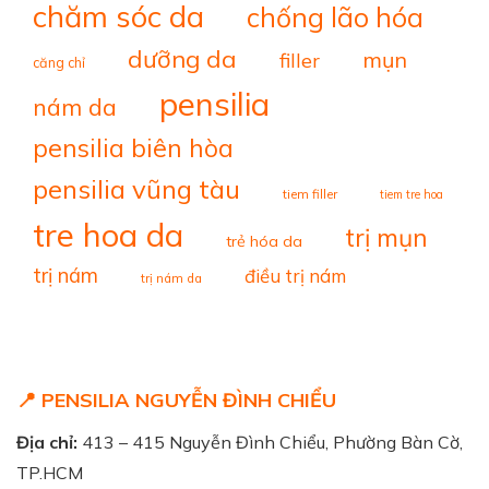
chăm sóc da
chống lão hóa
dưỡng da
mụn
filler
căng chỉ
pensilia
nám da
pensilia biên hòa
pensilia vũng tàu
tiem filler
tiem tre hoa
tre hoa da
trị mụn
trẻ hóa da
trị nám
điều trị nám
trị nám da
📍 PENSILIA NGUYỄN ĐÌNH CHIỂU
Địa chỉ:
413 – 415 Nguyễn Đình Chiểu, Phường Bàn Cờ,
TP.HCM