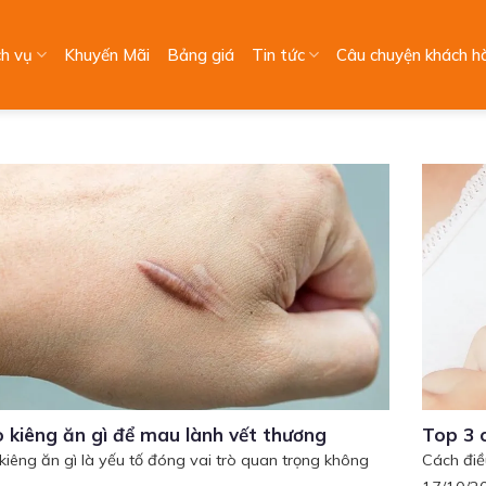
ch vụ
Khuyến Mãi
Bảng giá
Tin tức
Câu chuyện khách h
o kiêng ăn gì để mau lành vết thương
Top 3 c
 kiêng ăn gì là yếu tố đóng vai trò quan trọng không
Cách điều