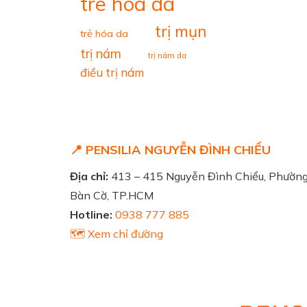
tre hoa da
trị mụn
trẻ hóa da
trị nám
trị nám da
điều trị nám
📍 PENSILIA NGUYỄN ĐÌNH CHIỂU
Địa chỉ:
413 – 415 Nguyễn Đình Chiểu, Phườn
Bàn Cờ, TP.HCM
Hotline:
0938 777 885
🗺️ Xem chỉ đường