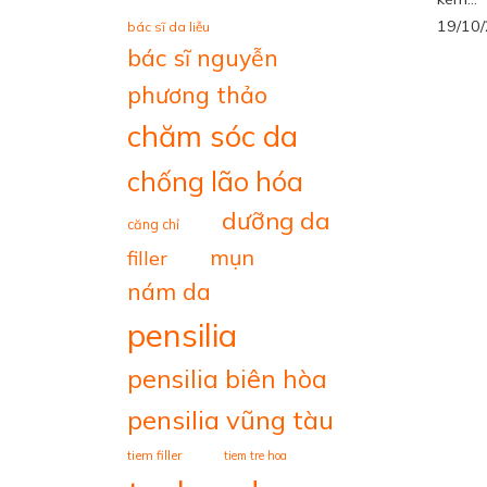
19/10
bác sĩ da liễu
bác sĩ nguyễn
phương thảo
chăm sóc da
chống lão hóa
dưỡng da
căng chỉ
mụn
filler
nám da
pensilia
pensilia biên hòa
pensilia vũng tàu
tiem filler
tiem tre hoa