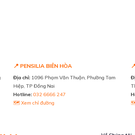
📍 PENSILIA BIÊN HÒA

g
Địa chỉ:
1096 Phạm Văn Thuận, Phường Tam
Đị
Hiệp, TP Đồng Nai
T
Hotline:
032 6666 247
H
🗺️ Xem chỉ đường

Về Chúng tôi