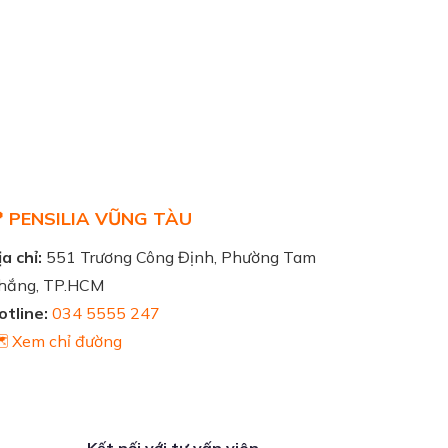
 PENSILIA VŨNG TÀU
a chỉ:
551 Trương Công Định, Phường Tam
hắng, TP.HCM
otline:
034 5555 247
️ Xem chỉ đường
Kết nối với tư vấn viên