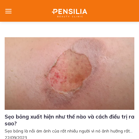
Skip
to
content
Sẹo bỏng xuất hiện như thế nào và cách điều trị ra
sao?
Sẹo bỏng là nỗi ám ảnh của rất nhiều người vì nó ảnh hưởng rất...
22/09/2023