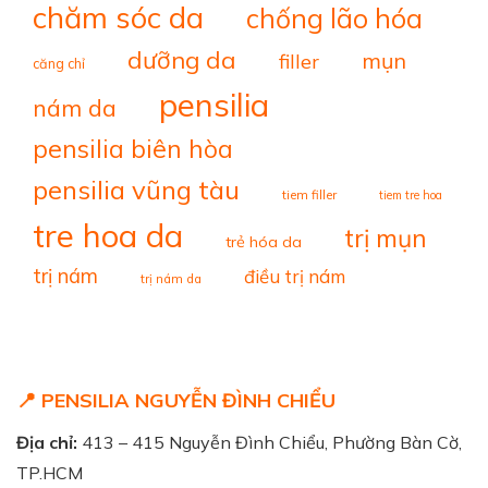
chăm sóc da
chống lão hóa
dưỡng da
mụn
filler
căng chỉ
pensilia
nám da
pensilia biên hòa
pensilia vũng tàu
tiem filler
tiem tre hoa
tre hoa da
trị mụn
trẻ hóa da
trị nám
điều trị nám
trị nám da
📍 PENSILIA NGUYỄN ĐÌNH CHIỂU
Địa chỉ:
413 – 415 Nguyễn Đình Chiểu, Phường Bàn Cờ,
TP.HCM