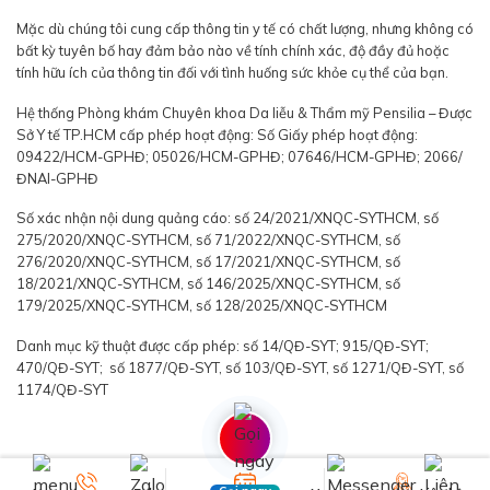
Mặc dù chúng tôi cung cấp thông tin y tế có chất lượng, nhưng không có
bất kỳ tuyên bố hay đảm bảo nào về tính chính xác, độ đầy đủ hoặc
tính hữu ích của thông tin đối với tình huống sức khỏe cụ thể của bạn.
Hệ thống Phòng khám Chuyên khoa Da liễu & Thẩm mỹ Pensilia – Được
Sở Y tế TP.HCM cấp phép hoạt động: Số Giấy phép hoạt động:
09422/HCM-GPHĐ; 05026/HCM-GPHĐ; 07646/HCM-GPHĐ; 2066/
ĐNAI-GPHĐ
Số xác nhận nội dung quảng cáo: số 24/2021/XNQC-SYTHCM, số
275/2020/XNQC-SYTHCM, số 71/2022/XNQC-SYTHCM, số
276/2020/XNQC-SYTHCM, số 17/2021/XNQC-SYTHCM, số
18/2021/XNQC-SYTHCM, số 146/2025/XNQC-SYTHCM, số
179/2025/XNQC-SYTHCM, số 128/2025/XNQC-SYTHCM
Danh mục kỹ thuật được cấp phép: số 14/QĐ-SYT; 915/QĐ-SYT;
470/QĐ-SYT; số 1877/QĐ-SYT, số 103/QĐ-SYT, số 1271/QĐ-SYT, số
1174/QĐ-SYT