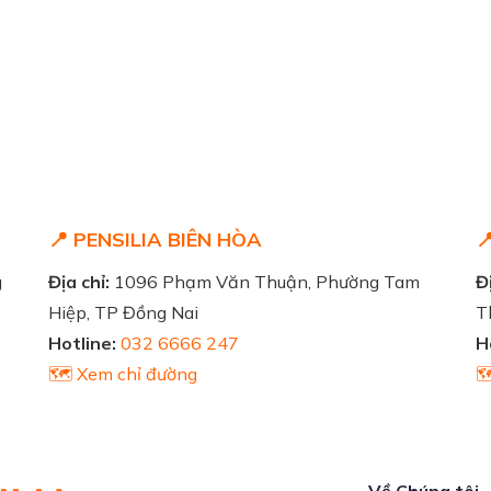
📍 PENSILIA BIÊN HÒA

g
Địa chỉ:
1096 Phạm Văn Thuận, Phường Tam
Đị
Hiệp, TP Đồng Nai
T
Hotline:
032 6666 247
H
🗺️ Xem chỉ đường

Về Chúng tôi