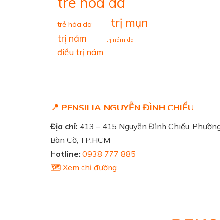
tre hoa da
trị mụn
trẻ hóa da
trị nám
trị nám da
điều trị nám
📍 PENSILIA NGUYỄN ĐÌNH CHIỂU
Địa chỉ:
413 – 415 Nguyễn Đình Chiểu, Phườn
Bàn Cờ, TP.HCM
Hotline:
0938 777 885
🗺️ Xem chỉ đường