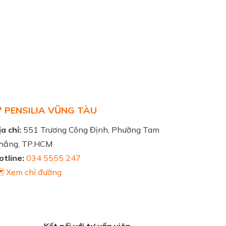
 PENSILIA VŨNG TÀU
a chỉ:
551 Trương Công Định, Phường Tam
hắng, TP.HCM
otline:
034 5555 247
️ Xem chỉ đường
Kết nối với tư vấn viên