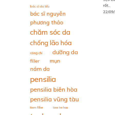
rất...
bác sĩ da liễu
22/09
bác sĩ nguyễn
phương thảo
chăm sóc da
chống lão hóa
dưỡng da
căng chỉ
mụn
filler
nám da
pensilia
pensilia biên hòa
pensilia vũng tàu
tiem filler
tiem tre hoa