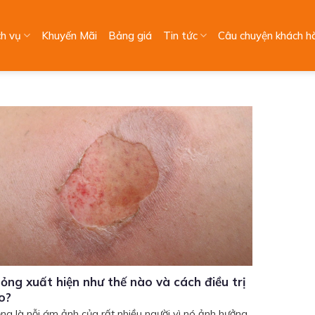
ch vụ
Khuyến Mãi
Bảng giá
Tin tức
Câu chuyện khách h
ỏng xuất hiện như thế nào và cách điều trị
o?
ng là nỗi ám ảnh của rất nhiều người vì nó ảnh hưởng