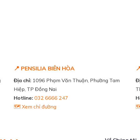
📍 PENSILIA BIÊN HÒA

g
Địa chỉ:
1096 Phạm Văn Thuận, Phường Tam
Đị
Hiệp, TP Đồng Nai
T
Hotline:
032 6666 247
H
🗺️ Xem chỉ đường

Về Chúng tôi