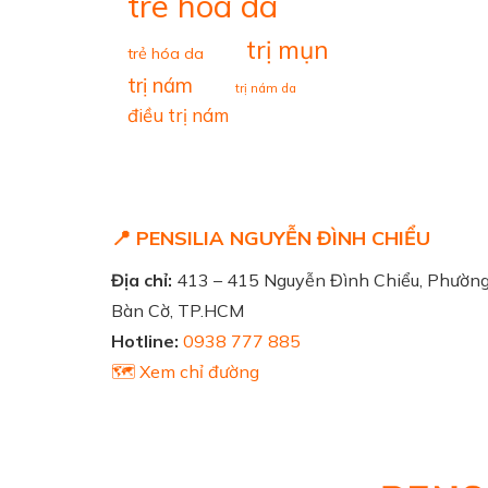
tre hoa da
trị mụn
trẻ hóa da
trị nám
trị nám da
điều trị nám
📍 PENSILIA NGUYỄN ĐÌNH CHIỂU
Địa chỉ:
413 – 415 Nguyễn Đình Chiểu, Phườn
Bàn Cờ, TP.HCM
Hotline:
0938 777 885
🗺️ Xem chỉ đường