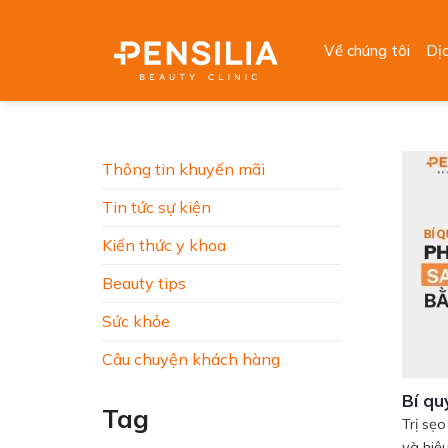
Skip
to
Về chúng tôi
Dị
content
Thông tin khuyến mãi
Tin tức sự kiện
Kiến thức y khoa
Beauty tips
Sức khỏe
Câu chuyện khách hàng
Bí qu
Tag
Trị sẹ
và hiệu