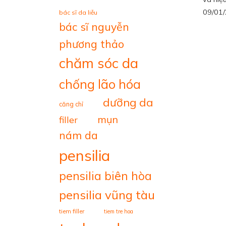
09/01
bác sĩ da liễu
bác sĩ nguyễn
phương thảo
chăm sóc da
chống lão hóa
dưỡng da
căng chỉ
mụn
filler
nám da
pensilia
pensilia biên hòa
pensilia vũng tàu
tiem filler
tiem tre hoa