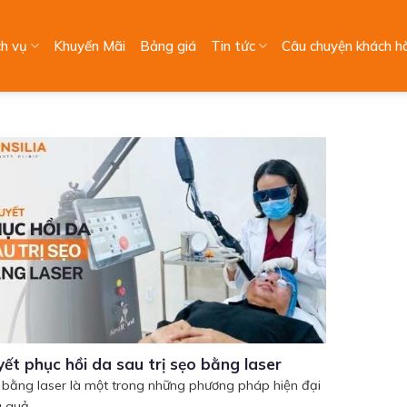
ch vụ
Khuyến Mãi
Bảng giá
Tin tức
Câu chuyện khách h
yết phục hồi da sau trị sẹo bằng laser
o bằng laser là một trong những phương pháp hiện đại
 quả...