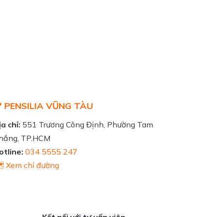
 PENSILIA VŨNG TÀU
a chỉ:
551 Trương Công Định, Phường Tam
hắng, TP.HCM
otline:
034 5555 247
️ Xem chỉ đường
Kết nối với tư vấn viên