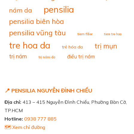
pensilia
nám da
pensilia biên hòa
pensilia vũng tàu
tiem filler
tiem tre hoa
tre hoa da
trị mụn
trẻ hóa da
trị nám
điều trị nám
trị nám da
📍 PENSILIA NGUYỄN ĐÌNH CHIỂU
Địa chỉ:
413 – 415 Nguyễn Đình Chiểu, Phường Bàn Cờ,
TP.HCM
Hotline:
0938 777 885
🗺️ Xem chỉ đường