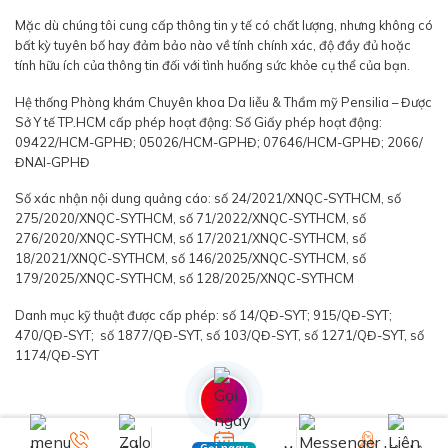
Mặc dù chúng tôi cung cấp thông tin y tế có chất lượng, nhưng không có
bất kỳ tuyên bố hay đảm bảo nào về tính chính xác, độ đầy đủ hoặc
tính hữu ích của thông tin đối với tình huống sức khỏe cụ thể của bạn.
Hệ thống Phòng khám Chuyên khoa Da liễu & Thẩm mỹ Pensilia – Được
Sở Y tế TP.HCM cấp phép hoạt động: Số Giấy phép hoạt động:
09422/HCM-GPHĐ; 05026/HCM-GPHĐ; 07646/HCM-GPHĐ; 2066/
ĐNAI-GPHĐ
Số xác nhận nội dung quảng cáo: số 24/2021/XNQC-SYTHCM, số
275/2020/XNQC-SYTHCM, số 71/2022/XNQC-SYTHCM, số
276/2020/XNQC-SYTHCM, số 17/2021/XNQC-SYTHCM, số
18/2021/XNQC-SYTHCM, số 146/2025/XNQC-SYTHCM, số
179/2025/XNQC-SYTHCM, số 128/2025/XNQC-SYTHCM
Danh mục kỹ thuật được cấp phép: số 14/QĐ-SYT; 915/QĐ-SYT;
470/QĐ-SYT; số 1877/QĐ-SYT, số 103/QĐ-SYT, số 1271/QĐ-SYT, số
1174/QĐ-SYT