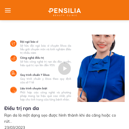
Skip
to
content
Điều trị rạn da
Rạn da là một dạng sẹo được hình thành khi da căng hoặc co
rút...
23/03/2023