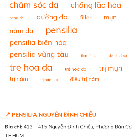
chăm sóc da
chống lão hóa
dưỡng da
mụn
filler
căng chỉ
pensilia
nám da
pensilia biên hòa
pensilia vũng tàu
tiem filler
tiem tre hoa
tre hoa da
trị mụn
trẻ hóa da
trị nám
điều trị nám
trị nám da
📍 PENSILIA NGUYỄN ĐÌNH CHIỂU
Địa chỉ:
413 – 415 Nguyễn Đình Chiểu, Phường Bàn Cờ,
TP.HCM