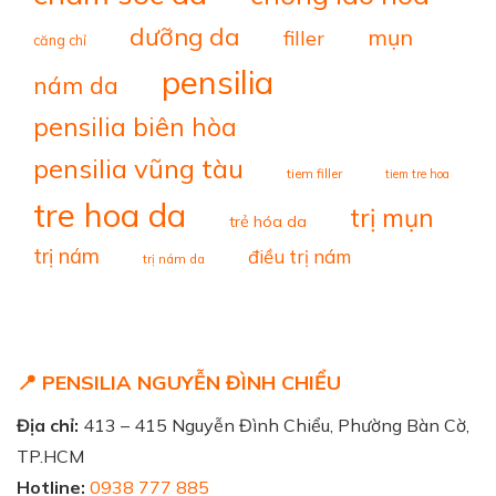
dưỡng da
mụn
filler
căng chỉ
pensilia
nám da
pensilia biên hòa
pensilia vũng tàu
tiem filler
tiem tre hoa
tre hoa da
trị mụn
trẻ hóa da
trị nám
điều trị nám
trị nám da
📍 PENSILIA NGUYỄN ĐÌNH CHIỂU
Địa chỉ:
413 – 415 Nguyễn Đình Chiểu, Phường Bàn Cờ,
TP.HCM
Hotline:
0938 777 885