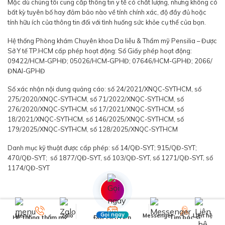
Mặc dù chúng tôi cung cấp thông tin y tế có chất lượng, nhưng không có
bất kỳ tuyên bố hay đảm bảo nào về tính chính xác, độ đầy đủ hoặc
tính hữu ích của thông tin đối với tình huống sức khỏe cụ thể của bạn.
Hệ thống Phòng khám Chuyên khoa Da liễu & Thẩm mỹ Pensilia – Được
Sở Y tế TP.HCM cấp phép hoạt động: Số Giấy phép hoạt động:
09422/HCM-GPHĐ; 05026/HCM-GPHĐ; 07646/HCM-GPHĐ; 2066/
ĐNAI-GPHĐ
Số xác nhận nội dung quảng cáo: số 24/2021/XNQC-SYTHCM, số
275/2020/XNQC-SYTHCM, số 71/2022/XNQC-SYTHCM, số
276/2020/XNQC-SYTHCM, số 17/2021/XNQC-SYTHCM, số
18/2021/XNQC-SYTHCM, số 146/2025/XNQC-SYTHCM, số
179/2025/XNQC-SYTHCM, số 128/2025/XNQC-SYTHCM
Danh mục kỹ thuật được cấp phép: số 14/QĐ-SYT; 915/QĐ-SYT;
470/QĐ-SYT; số 1877/QĐ-SYT, số 103/QĐ-SYT, số 1271/QĐ-SYT, số
1174/QĐ-SYT
Gọi ngay
Menu
Zalo
Messenger
Liên hệ
Hệ thống thẩm mỹ
Đặt Lịch Hẹn
Tìm bác sĩ