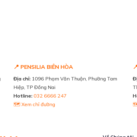
📍 PENSILIA BIÊN HÒA

g
Địa chỉ:
1096 Phạm Văn Thuận, Phường Tam
Đị
Hiệp, TP Đồng Nai
T
Hotline:
032 6666 247
H
🗺️ Xem chỉ đường

Về Chúng tôi