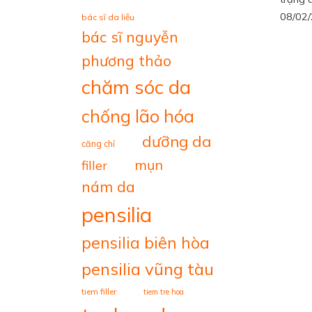
08/02
bác sĩ da liễu
bác sĩ nguyễn
phương thảo
chăm sóc da
chống lão hóa
dưỡng da
căng chỉ
mụn
filler
nám da
pensilia
pensilia biên hòa
pensilia vũng tàu
tiem filler
tiem tre hoa