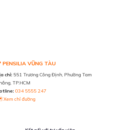
 PENSILIA VŨNG TÀU
a chỉ:
551 Trương Công Định, Phường Tam
hắng, TP.HCM
otline:
034 5555 247
️ Xem chỉ đường
Kết nối với tư vấn viên