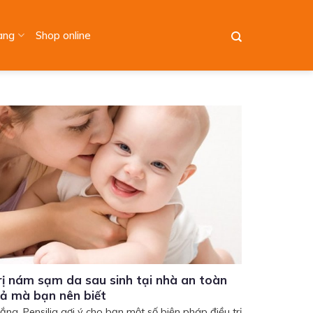
àng
Shop online
rị nám sạm da sau sinh tại nhà an toàn
uả mà bạn nên biết
ắng, Pensilia gợi ý cho bạn một số biện pháp điều trị