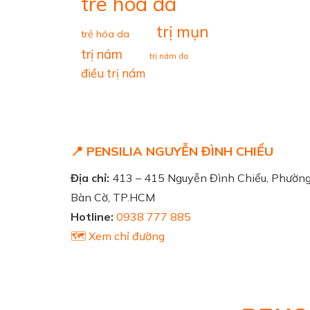
tre hoa da
trị mụn
trẻ hóa da
trị nám
trị nám da
điều trị nám
📍 PENSILIA NGUYỄN ĐÌNH CHIỂU
Địa chỉ:
413 – 415 Nguyễn Đình Chiểu, Phườn
Bàn Cờ, TP.HCM
Hotline:
0938 777 885
🗺️ Xem chỉ đường