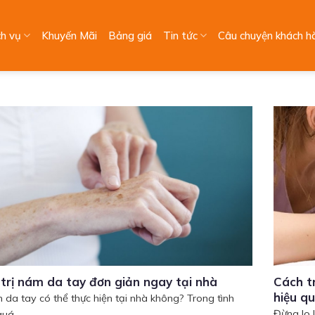
ch vụ
Khuyến Mãi
Bảng giá
Tin tức
Câu chuyện khách h
trị nám da tay đơn giản ngay tại nhà
Cách t
hiệu q
m da tay có thể thực hiện tại nhà không? Trong tình
Đừng lo l
uá...