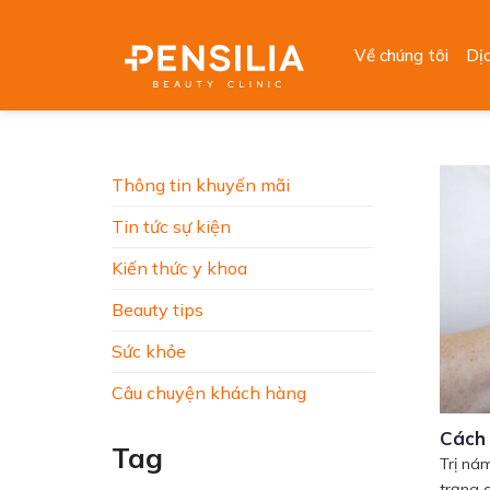
Skip
to
Về chúng tôi
Dị
content
Thông tin khuyến mãi
Tin tức sự kiện
Kiến thức y khoa
Beauty tips
Sức khỏe
Câu chuyện khách hàng
Cách 
Tag
Trị ná
trạng q