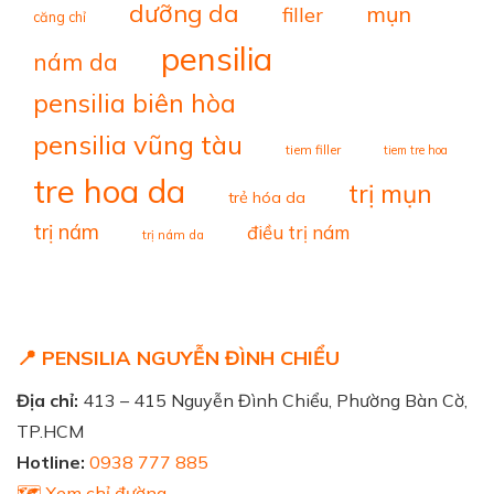
dưỡng da
mụn
filler
căng chỉ
pensilia
nám da
pensilia biên hòa
pensilia vũng tàu
tiem filler
tiem tre hoa
tre hoa da
trị mụn
trẻ hóa da
trị nám
điều trị nám
trị nám da
📍 PENSILIA NGUYỄN ĐÌNH CHIỂU
Địa chỉ:
413 – 415 Nguyễn Đình Chiểu, Phường Bàn Cờ,
TP.HCM
Hotline:
0938 777 885
🗺️ Xem chỉ đường