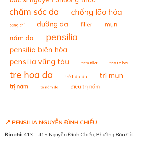
chăm sóc da
chống lão hóa
dưỡng da
mụn
filler
căng chỉ
pensilia
nám da
pensilia biên hòa
pensilia vũng tàu
tiem filler
tiem tre hoa
tre hoa da
trị mụn
trẻ hóa da
trị nám
điều trị nám
trị nám da
📍 PENSILIA NGUYỄN ĐÌNH CHIỂU
Địa chỉ:
413 – 415 Nguyễn Đình Chiểu, Phường Bàn Cờ,