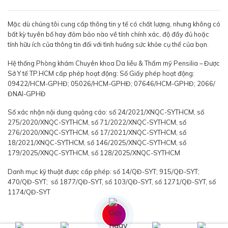
Mặc dù chúng tôi cung cấp thông tin y tế có chất lượng, nhưng không có
bất kỳ tuyên bố hay đảm bảo nào về tính chính xác, độ đầy đủ hoặc
tính hữu ích của thông tin đối với tình huống sức khỏe cụ thể của bạn.
Hệ thống Phòng khám Chuyên khoa Da liễu & Thẩm mỹ Pensilia – Được
Sở Y tế TP.HCM cấp phép hoạt động: Số Giấy phép hoạt động:
09422/HCM-GPHĐ; 05026/HCM-GPHĐ; 07646/HCM-GPHĐ; 2066/
ĐNAI-GPHĐ
Số xác nhận nội dung quảng cáo: số 24/2021/XNQC-SYTHCM, số
275/2020/XNQC-SYTHCM, số 71/2022/XNQC-SYTHCM, số
276/2020/XNQC-SYTHCM, số 17/2021/XNQC-SYTHCM, số
18/2021/XNQC-SYTHCM, số 146/2025/XNQC-SYTHCM, số
179/2025/XNQC-SYTHCM, số 128/2025/XNQC-SYTHCM
Danh mục kỹ thuật được cấp phép: số 14/QĐ-SYT; 915/QĐ-SYT;
470/QĐ-SYT; số 1877/QĐ-SYT, số 103/QĐ-SYT, số 1271/QĐ-SYT, số
1174/QĐ-SYT