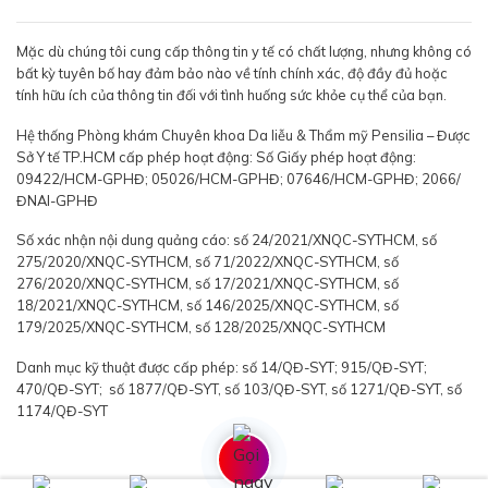
Mặc dù chúng tôi cung cấp thông tin y tế có chất lượng, nhưng không có
bất kỳ tuyên bố hay đảm bảo nào về tính chính xác, độ đầy đủ hoặc
tính hữu ích của thông tin đối với tình huống sức khỏe cụ thể của bạn.
Hệ thống Phòng khám Chuyên khoa Da liễu & Thẩm mỹ Pensilia – Được
Sở Y tế TP.HCM cấp phép hoạt động: Số Giấy phép hoạt động:
09422/HCM-GPHĐ; 05026/HCM-GPHĐ; 07646/HCM-GPHĐ; 2066/
ĐNAI-GPHĐ
Số xác nhận nội dung quảng cáo: số 24/2021/XNQC-SYTHCM, số
275/2020/XNQC-SYTHCM, số 71/2022/XNQC-SYTHCM, số
276/2020/XNQC-SYTHCM, số 17/2021/XNQC-SYTHCM, số
18/2021/XNQC-SYTHCM, số 146/2025/XNQC-SYTHCM, số
179/2025/XNQC-SYTHCM, số 128/2025/XNQC-SYTHCM
Danh mục kỹ thuật được cấp phép: số 14/QĐ-SYT; 915/QĐ-SYT;
470/QĐ-SYT; số 1877/QĐ-SYT, số 103/QĐ-SYT, số 1271/QĐ-SYT, số
1174/QĐ-SYT