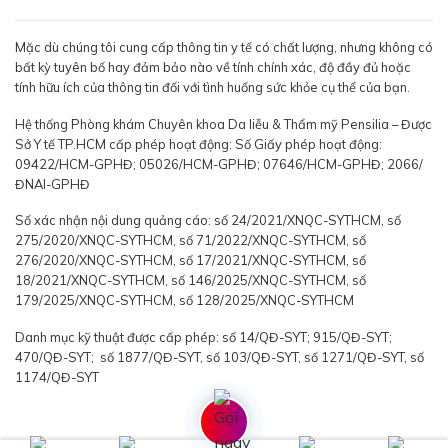
Mặc dù chúng tôi cung cấp thông tin y tế có chất lượng, nhưng không có
bất kỳ tuyên bố hay đảm bảo nào về tính chính xác, độ đầy đủ hoặc
tính hữu ích của thông tin đối với tình huống sức khỏe cụ thể của bạn.
Hệ thống Phòng khám Chuyên khoa Da liễu & Thẩm mỹ Pensilia – Được
Sở Y tế TP.HCM cấp phép hoạt động: Số Giấy phép hoạt động:
09422/HCM-GPHĐ; 05026/HCM-GPHĐ; 07646/HCM-GPHĐ; 2066/
ĐNAI-GPHĐ
Số xác nhận nội dung quảng cáo: số 24/2021/XNQC-SYTHCM, số
275/2020/XNQC-SYTHCM, số 71/2022/XNQC-SYTHCM, số
276/2020/XNQC-SYTHCM, số 17/2021/XNQC-SYTHCM, số
18/2021/XNQC-SYTHCM, số 146/2025/XNQC-SYTHCM, số
179/2025/XNQC-SYTHCM, số 128/2025/XNQC-SYTHCM
Danh mục kỹ thuật được cấp phép: số 14/QĐ-SYT; 915/QĐ-SYT;
470/QĐ-SYT; số 1877/QĐ-SYT, số 103/QĐ-SYT, số 1271/QĐ-SYT, số
1174/QĐ-SYT