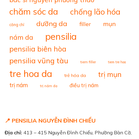
chăm sóc da
chống lão hóa
dưỡng da
mụn
filler
căng chỉ
pensilia
nám da
pensilia biên hòa
pensilia vũng tàu
tiem filler
tiem tre hoa
tre hoa da
trị mụn
trẻ hóa da
trị nám
điều trị nám
trị nám da
📍 PENSILIA NGUYỄN ĐÌNH CHIỂU
Địa chỉ:
413 – 415 Nguyễn Đình Chiểu, Phường Bàn Cờ,