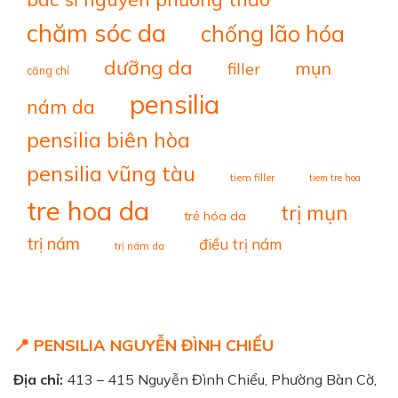
chăm sóc da
chống lão hóa
dưỡng da
mụn
filler
căng chỉ
pensilia
nám da
pensilia biên hòa
pensilia vũng tàu
tiem filler
tiem tre hoa
tre hoa da
trị mụn
trẻ hóa da
trị nám
điều trị nám
trị nám da
📍 PENSILIA NGUYỄN ĐÌNH CHIỂU
Địa chỉ:
413 – 415 Nguyễn Đình Chiểu, Phường Bàn Cờ,