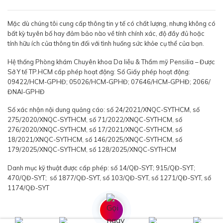
Mặc dù chúng tôi cung cấp thông tin y tế có chất lượng, nhưng không có
bất kỳ tuyên bố hay đảm bảo nào về tính chính xác, độ đầy đủ hoặc
tính hữu ích của thông tin đối với tình huống sức khỏe cụ thể của bạn.
Hệ thống Phòng khám Chuyên khoa Da liễu & Thẩm mỹ Pensilia – Được
Sở Y tế TP.HCM cấp phép hoạt động: Số Giấy phép hoạt động:
09422/HCM-GPHĐ; 05026/HCM-GPHĐ; 07646/HCM-GPHĐ; 2066/
ĐNAI-GPHĐ
Số xác nhận nội dung quảng cáo: số 24/2021/XNQC-SYTHCM, số
275/2020/XNQC-SYTHCM, số 71/2022/XNQC-SYTHCM, số
276/2020/XNQC-SYTHCM, số 17/2021/XNQC-SYTHCM, số
18/2021/XNQC-SYTHCM, số 146/2025/XNQC-SYTHCM, số
179/2025/XNQC-SYTHCM, số 128/2025/XNQC-SYTHCM
Danh mục kỹ thuật được cấp phép: số 14/QĐ-SYT; 915/QĐ-SYT;
470/QĐ-SYT; số 1877/QĐ-SYT, số 103/QĐ-SYT, số 1271/QĐ-SYT, số
1174/QĐ-SYT