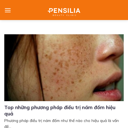
Skip
to
content
Top những phương pháp điều trị nám đốm hiệu
quả
Phương pháp điều trị nám đốm như thế nào cho hiệu quả là vấn
đề...