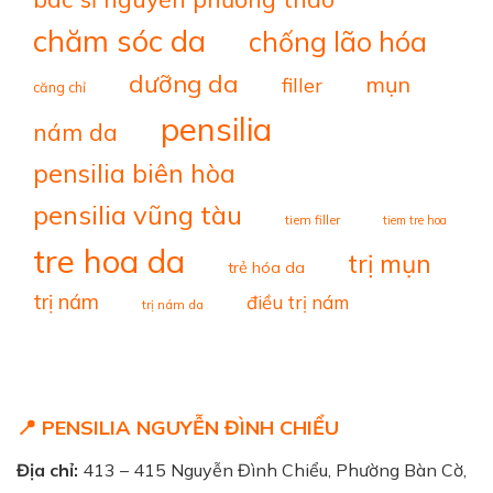
chăm sóc da
chống lão hóa
dưỡng da
mụn
filler
căng chỉ
pensilia
nám da
pensilia biên hòa
pensilia vũng tàu
tiem filler
tiem tre hoa
tre hoa da
trị mụn
trẻ hóa da
trị nám
điều trị nám
trị nám da
📍 PENSILIA NGUYỄN ĐÌNH CHIỂU
Địa chỉ:
413 – 415 Nguyễn Đình Chiểu, Phường Bàn Cờ,