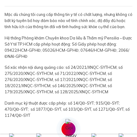
Mặc dù chúng tôi cung cấp thông tin y tế có chất lượng, nhưng không có
bất kỳ tuyên bố hay đảm bảo nào về tính chính xác, độ đầy đủ hoặc
tính hữu ích của thông tin đối với tình huống sức khỏe cụ thể của bạn.
Hệ thống Phòng khám Chuyên khoa Da liễu & Thẩm mỹ Pensilia – Được
Sở Y tế TP.HCM cấp phép hoạt động: Số Giấy phép hoạt động:
09422/HCM-GPHĐ; 05026/HCM-GPHĐ; 07646/HCM-GPHĐ; 2066/
ĐNAI-GPHĐ
Số xác nhận nội dung quảng cáo: số 24/2021/XNQC-SYTHCM, số
275/2020/XNQC-SYTHCM, số 71/2022/XNQC-SYTHCM, số
276/2020/XNQC-SYTHCM, số 17/2021/XNQC-SYTHCM, số
18/2021/XNQC-SYTHCM, số 146/2025/XNQC-SYTHCM, số
179/2025/XNQC-SYTHCM, số 128/2025/XNQC-SYTHCM
Danh mục kỹ thuật được cấp phép: số 14/QĐ-SYT; 915/QĐ-SYT;
470/QĐ-SYT; số 1877/QĐ-SYT, số 103/QĐ-SYT, số 1271/QĐ-SYT, số
1174/QĐ-SYT