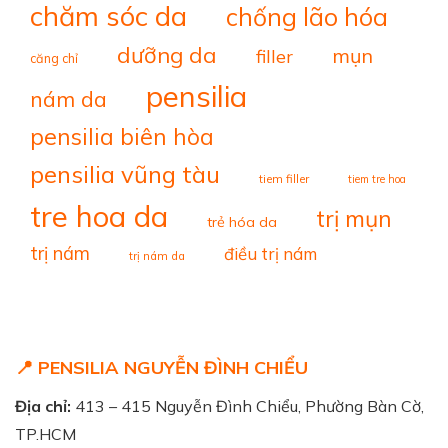
chăm sóc da
chống lão hóa
dưỡng da
mụn
filler
căng chỉ
pensilia
nám da
pensilia biên hòa
pensilia vũng tàu
tiem filler
tiem tre hoa
tre hoa da
trị mụn
trẻ hóa da
trị nám
điều trị nám
trị nám da
📍 PENSILIA NGUYỄN ĐÌNH CHIỂU
Địa chỉ:
413 – 415 Nguyễn Đình Chiểu, Phường Bàn Cờ,
TP.HCM