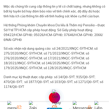
Mặc dù chúng tôi cung cấp thông tin y tế có chất lượng, nhưng không có
bất kỳ tuyên bố hay đảm bảo nào về tính chính xác, độ đầy đủ hoặc
tính hữu ích của thông tin đối với tình huống sức khỏe cụ thể của bạn.
Hệ thống Phòng khám Chuyên khoa Da liễu & Thẩm mỹ Pensilia – Được
Sở Y tế TP.HCM cấp phép hoạt động: Số Giấy phép hoạt động:
09422/HCM-GPHĐ; 05026/HCM-GPHĐ; 07646/HCM-GPHĐ; 2066/
ĐNAI-GPHĐ
Số xác nhận nội dung quảng cáo: số 24/2021/XNQC-SYTHCM, số
275/2020/XNQC-SYTHCM, số 71/2022/XNQC-SYTHCM, số
276/2020/XNQC-SYTHCM, số 17/2021/XNQC-SYTHCM, số
18/2021/XNQC-SYTHCM, số 146/2025/XNQC-SYTHCM, số
179/2025/XNQC-SYTHCM, số 128/2025/XNQC-SYTHCM
Danh mục kỹ thuật được cấp phép: số 14/QĐ-SYT; 915/QĐ-SYT;
470/QĐ-SYT; số 1877/QĐ-SYT, số 103/QĐ-SYT, số 1271/QĐ-SYT, số
1174/QĐ-SYT