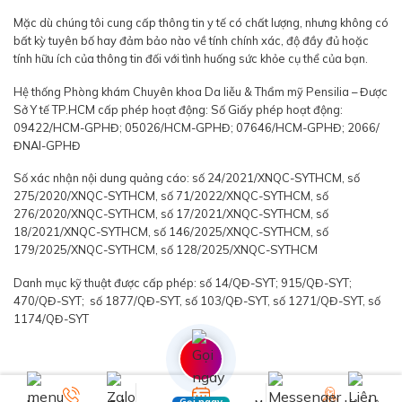
Mặc dù chúng tôi cung cấp thông tin y tế có chất lượng, nhưng không có
bất kỳ tuyên bố hay đảm bảo nào về tính chính xác, độ đầy đủ hoặc
tính hữu ích của thông tin đối với tình huống sức khỏe cụ thể của bạn.
Hệ thống Phòng khám Chuyên khoa Da liễu & Thẩm mỹ Pensilia – Được
Sở Y tế TP.HCM cấp phép hoạt động: Số Giấy phép hoạt động:
09422/HCM-GPHĐ; 05026/HCM-GPHĐ; 07646/HCM-GPHĐ; 2066/
ĐNAI-GPHĐ
Số xác nhận nội dung quảng cáo: số 24/2021/XNQC-SYTHCM, số
275/2020/XNQC-SYTHCM, số 71/2022/XNQC-SYTHCM, số
276/2020/XNQC-SYTHCM, số 17/2021/XNQC-SYTHCM, số
18/2021/XNQC-SYTHCM, số 146/2025/XNQC-SYTHCM, số
179/2025/XNQC-SYTHCM, số 128/2025/XNQC-SYTHCM
Danh mục kỹ thuật được cấp phép: số 14/QĐ-SYT; 915/QĐ-SYT;
470/QĐ-SYT; số 1877/QĐ-SYT, số 103/QĐ-SYT, số 1271/QĐ-SYT, số
1174/QĐ-SYT