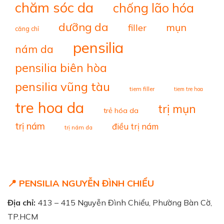
chăm sóc da
chống lão hóa
dưỡng da
mụn
filler
căng chỉ
pensilia
nám da
pensilia biên hòa
pensilia vũng tàu
tiem filler
tiem tre hoa
tre hoa da
trị mụn
trẻ hóa da
trị nám
điều trị nám
trị nám da
📍 PENSILIA NGUYỄN ĐÌNH CHIỂU
Địa chỉ:
413 – 415 Nguyễn Đình Chiểu, Phường Bàn Cờ,
TP.HCM