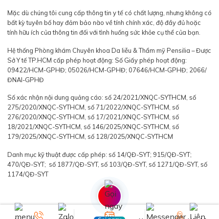
Mặc dù chúng tôi cung cấp thông tin y tế có chất lượng, nhưng không có
bất kỳ tuyên bố hay đảm bảo nào về tính chính xác, độ đầy đủ hoặc
tính hữu ích của thông tin đối với tình huống sức khỏe cụ thể của bạn.
Hệ thống Phòng khám Chuyên khoa Da liễu & Thẩm mỹ Pensilia – Được
Sở Y tế TP.HCM cấp phép hoạt động: Số Giấy phép hoạt động:
09422/HCM-GPHĐ; 05026/HCM-GPHĐ; 07646/HCM-GPHĐ; 2066/
ĐNAI-GPHĐ
Số xác nhận nội dung quảng cáo: số 24/2021/XNQC-SYTHCM, số
275/2020/XNQC-SYTHCM, số 71/2022/XNQC-SYTHCM, số
276/2020/XNQC-SYTHCM, số 17/2021/XNQC-SYTHCM, số
18/2021/XNQC-SYTHCM, số 146/2025/XNQC-SYTHCM, số
179/2025/XNQC-SYTHCM, số 128/2025/XNQC-SYTHCM
Danh mục kỹ thuật được cấp phép: số 14/QĐ-SYT; 915/QĐ-SYT;
470/QĐ-SYT; số 1877/QĐ-SYT, số 103/QĐ-SYT, số 1271/QĐ-SYT, số
1174/QĐ-SYT