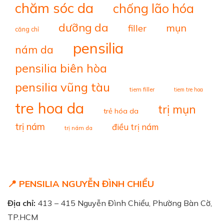
chăm sóc da
chống lão hóa
dưỡng da
mụn
filler
căng chỉ
pensilia
nám da
pensilia biên hòa
pensilia vũng tàu
tiem filler
tiem tre hoa
tre hoa da
trị mụn
trẻ hóa da
trị nám
điều trị nám
trị nám da
📍 PENSILIA NGUYỄN ĐÌNH CHIỂU
Địa chỉ:
413 – 415 Nguyễn Đình Chiểu, Phường Bàn Cờ,
TP.HCM