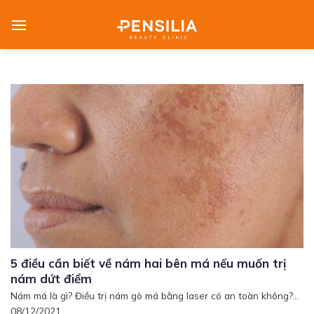
Skip
to
content
5 điều cần biết về nám hai bên má nếu muốn trị
nám dứt điểm
Nám má là gì? Điều trị nám gò má bằng laser có an toàn không?...
08/12/2021