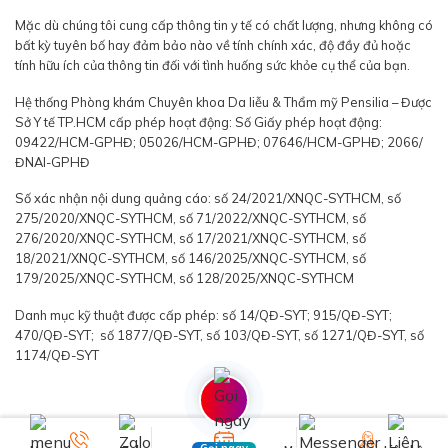
Mặc dù chúng tôi cung cấp thông tin y tế có chất lượng, nhưng không có
bất kỳ tuyên bố hay đảm bảo nào về tính chính xác, độ đầy đủ hoặc
tính hữu ích của thông tin đối với tình huống sức khỏe cụ thể của bạn.
Hệ thống Phòng khám Chuyên khoa Da liễu & Thẩm mỹ Pensilia – Được
Sở Y tế TP.HCM cấp phép hoạt động: Số Giấy phép hoạt động:
09422/HCM-GPHĐ; 05026/HCM-GPHĐ; 07646/HCM-GPHĐ; 2066/
ĐNAI-GPHĐ
Số xác nhận nội dung quảng cáo: số 24/2021/XNQC-SYTHCM, số
275/2020/XNQC-SYTHCM, số 71/2022/XNQC-SYTHCM, số
276/2020/XNQC-SYTHCM, số 17/2021/XNQC-SYTHCM, số
18/2021/XNQC-SYTHCM, số 146/2025/XNQC-SYTHCM, số
179/2025/XNQC-SYTHCM, số 128/2025/XNQC-SYTHCM
Danh mục kỹ thuật được cấp phép: số 14/QĐ-SYT; 915/QĐ-SYT;
470/QĐ-SYT; số 1877/QĐ-SYT, số 103/QĐ-SYT, số 1271/QĐ-SYT, số
1174/QĐ-SYT