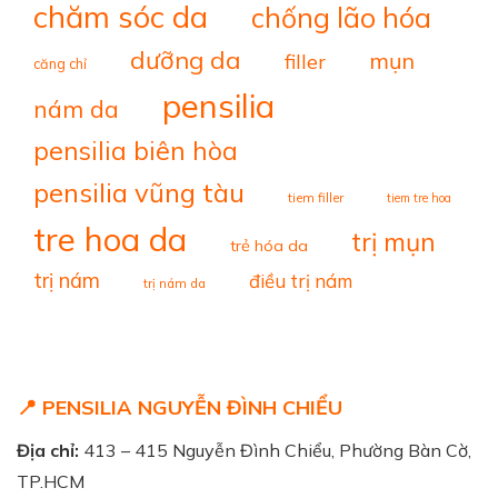
chăm sóc da
chống lão hóa
dưỡng da
mụn
filler
căng chỉ
pensilia
nám da
pensilia biên hòa
pensilia vũng tàu
tiem filler
tiem tre hoa
tre hoa da
trị mụn
trẻ hóa da
trị nám
điều trị nám
trị nám da
📍 PENSILIA NGUYỄN ĐÌNH CHIỂU
Địa chỉ:
413 – 415 Nguyễn Đình Chiểu, Phường Bàn Cờ,
TP.HCM