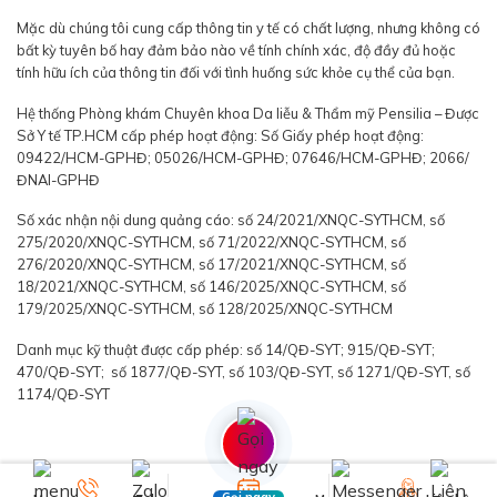
Mặc dù chúng tôi cung cấp thông tin y tế có chất lượng, nhưng không có
bất kỳ tuyên bố hay đảm bảo nào về tính chính xác, độ đầy đủ hoặc
tính hữu ích của thông tin đối với tình huống sức khỏe cụ thể của bạn.
Hệ thống Phòng khám Chuyên khoa Da liễu & Thẩm mỹ Pensilia – Được
Sở Y tế TP.HCM cấp phép hoạt động: Số Giấy phép hoạt động:
09422/HCM-GPHĐ; 05026/HCM-GPHĐ; 07646/HCM-GPHĐ; 2066/
ĐNAI-GPHĐ
Số xác nhận nội dung quảng cáo: số 24/2021/XNQC-SYTHCM, số
275/2020/XNQC-SYTHCM, số 71/2022/XNQC-SYTHCM, số
276/2020/XNQC-SYTHCM, số 17/2021/XNQC-SYTHCM, số
18/2021/XNQC-SYTHCM, số 146/2025/XNQC-SYTHCM, số
179/2025/XNQC-SYTHCM, số 128/2025/XNQC-SYTHCM
Danh mục kỹ thuật được cấp phép: số 14/QĐ-SYT; 915/QĐ-SYT;
470/QĐ-SYT; số 1877/QĐ-SYT, số 103/QĐ-SYT, số 1271/QĐ-SYT, số
1174/QĐ-SYT