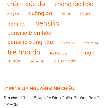
chăm sóc da
chống lão hóa
dưỡng da
mụn
filler
căng chỉ
pensilia
nám da
pensilia biên hòa
pensilia vũng tàu
tiem filler
tiem tre hoa
tre hoa da
trị mụn
trẻ hóa da
trị nám
điều trị nám
trị nám da
📍 PENSILIA NGUYỄN ĐÌNH CHIỂU
Địa chỉ:
413 – 415 Nguyễn Đình Chiểu, Phường Bàn Cờ,
TP.HCM