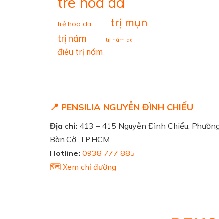
tre hoa da
trị mụn
trẻ hóa da
trị nám
trị nám da
điều trị nám
📍 PENSILIA NGUYỄN ĐÌNH CHIỂU
Địa chỉ:
413 – 415 Nguyễn Đình Chiểu, Phườn
Bàn Cờ, TP.HCM
Hotline:
0938 777 885
🗺️ Xem chỉ đường