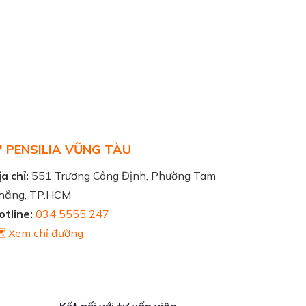
 PENSILIA VŨNG TÀU
a chỉ:
551 Trương Công Định, Phường Tam
hắng, TP.HCM
otline:
034 5555 247
️ Xem chỉ đường
Kết nối với tư vấn viên