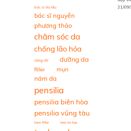
21/09
bác sĩ da liễu
bác sĩ nguyễn
phương thảo
chăm sóc da
chống lão hóa
dưỡng da
căng chỉ
mụn
filler
nám da
pensilia
pensilia biên hòa
pensilia vũng tàu
tiem filler
tiem tre hoa