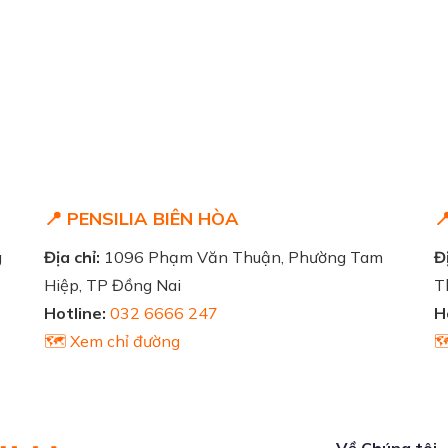
📍 PENSILIA BIÊN HÒA

g
Địa chỉ:
1096 Phạm Văn Thuận, Phường Tam
Đị
Hiệp, TP Đồng Nai
T
Hotline:
032 6666 247
H
🗺️ Xem chỉ đường

Về Chúng tôi