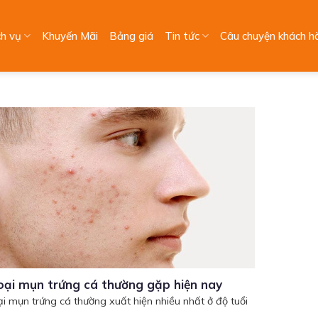
ch vụ
Khuyến Mãi
Bảng giá
Tin tức
Câu chuyện khách h
oại mụn trứng cá thường gặp hiện nay
ại mụn trứng cá thường xuất hiện nhiều nhất ở độ tuổi
...