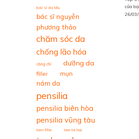
của bạn
bác sĩ da liễu
26/03
bác sĩ nguyễn
phương thảo
chăm sóc da
chống lão hóa
dưỡng da
căng chỉ
mụn
filler
nám da
pensilia
pensilia biên hòa
pensilia vũng tàu
tiem filler
tiem tre hoa