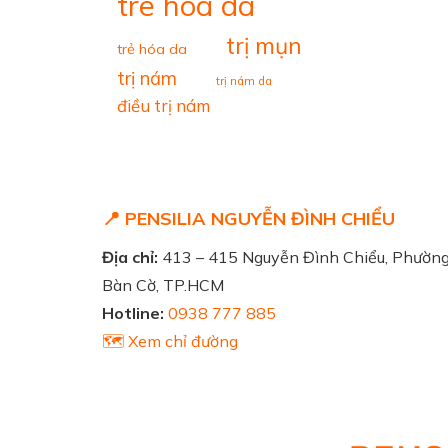
tre hoa da
trị mụn
trẻ hóa da
trị nám
trị nám da
điều trị nám
📍 PENSILIA NGUYỄN ĐÌNH CHIỂU
Địa chỉ:
413 – 415 Nguyễn Đình Chiểu, Phườn
Bàn Cờ, TP.HCM
Hotline:
0938 777 885
🗺️ Xem chỉ đường