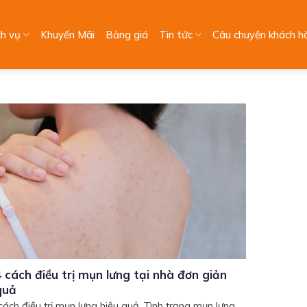
ch vụ
Khuyến Mãi
Bảng giá
Tin tức
Câu chuyện khách h
 cách điều trị mụn lưng tại nhà đơn giản
quả
cách điều trị mụn lưng hiệu quả. Tình trạng mụn lưng