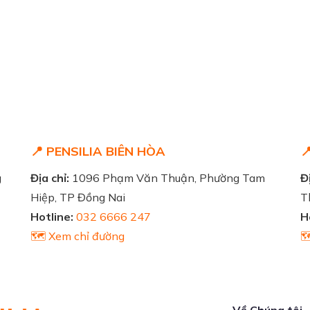
📍 PENSILIA BIÊN HÒA

g
Địa chỉ:
1096 Phạm Văn Thuận, Phường Tam
Đị
Hiệp, TP Đồng Nai
T
Hotline:
032 6666 247
H
🗺️ Xem chỉ đường

Về Chúng tôi