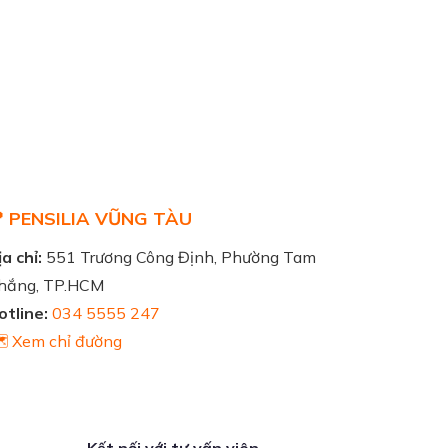
 PENSILIA VŨNG TÀU
a chỉ:
551 Trương Công Định, Phường Tam
hắng, TP.HCM
otline:
034 5555 247
️ Xem chỉ đường
Kết nối với tư vấn viên