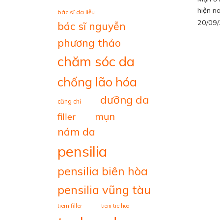
hiện nay
bác sĩ da liễu
20/09
bác sĩ nguyễn
phương thảo
chăm sóc da
chống lão hóa
dưỡng da
căng chỉ
mụn
filler
nám da
pensilia
pensilia biên hòa
pensilia vũng tàu
tiem filler
tiem tre hoa