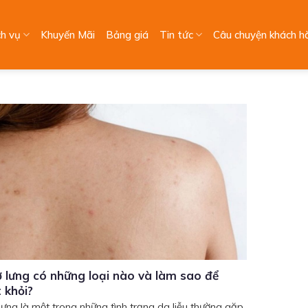
ch vụ
Khuyến Mãi
Bảng giá
Tin tức
Câu chuyện khách h
 lưng có những loại nào và làm sao để
 khỏi?
lưng là một trong những tình trạng da liễu thường gặp