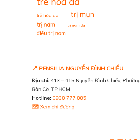
tre hoa da
trị mụn
trẻ hóa da
trị nám
trị nám da
điều trị nám
📍 PENSILIA NGUYỄN ĐÌNH CHIỂU
Địa chỉ:
413 – 415 Nguyễn Đình Chiểu, Phườn
Bàn Cờ, TP.HCM
Hotline:
0938 777 885
🗺️ Xem chỉ đường