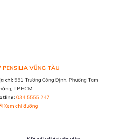
 PENSILIA VŨNG TÀU
a chỉ:
551 Trương Công Định, Phường Tam
hắng, TP.HCM
otline:
034 5555 247
️ Xem chỉ đường
Kết nối với tư vấn viên