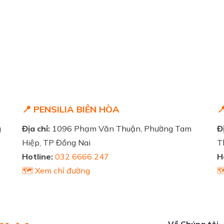
📍 PENSILIA BIÊN HÒA

g
Địa chỉ:
1096 Phạm Văn Thuận, Phường Tam
Đị
Hiệp, TP Đồng Nai
T
Hotline:
032 6666 247
H
🗺️ Xem chỉ đường

Về Chúng tôi