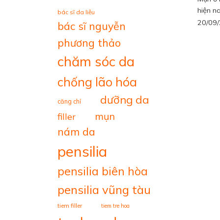
hiện nay
bác sĩ da liễu
20/09
bác sĩ nguyễn
phương thảo
chăm sóc da
chống lão hóa
dưỡng da
căng chỉ
mụn
filler
nám da
pensilia
pensilia biên hòa
pensilia vũng tàu
tiem filler
tiem tre hoa