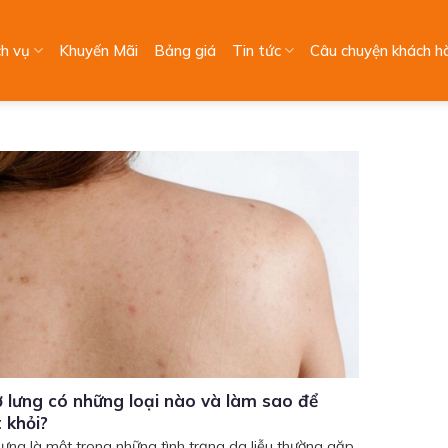
ch vụ
Khuyến Mãi
Bảng giá
Tin tức
Câu chuyện khách h
 lưng có những loại nào và làm sao để
 khỏi?
lưng là một trong những tình trạng da liễu thường gặp