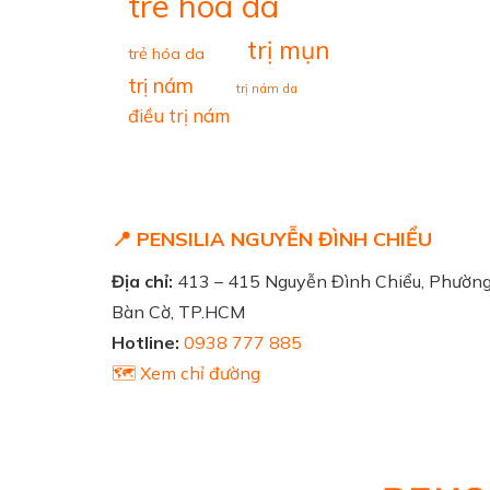
tre hoa da
trị mụn
trẻ hóa da
trị nám
trị nám da
điều trị nám
📍 PENSILIA NGUYỄN ĐÌNH CHIỂU
Địa chỉ:
413 – 415 Nguyễn Đình Chiểu, Phườn
Bàn Cờ, TP.HCM
Hotline:
0938 777 885
🗺️ Xem chỉ đường