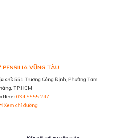
 PENSILIA VŨNG TÀU
a chỉ:
551 Trương Công Định, Phường Tam
hắng, TP.HCM
otline:
034 5555 247
️ Xem chỉ đường
Kết nối với tư vấn viên