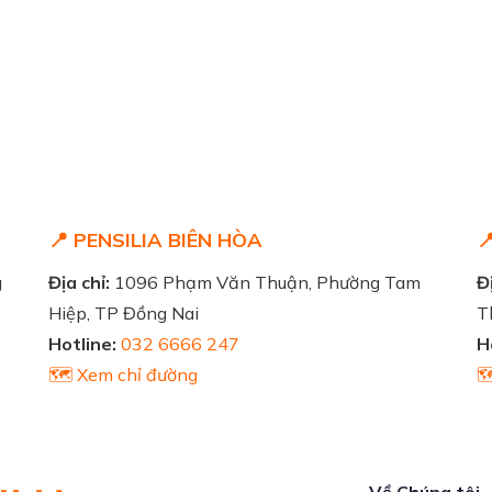
📍 PENSILIA BIÊN HÒA

g
Địa chỉ:
1096 Phạm Văn Thuận, Phường Tam
Đị
Hiệp, TP Đồng Nai
T
Hotline:
032 6666 247
H
🗺️ Xem chỉ đường

Về Chúng tôi