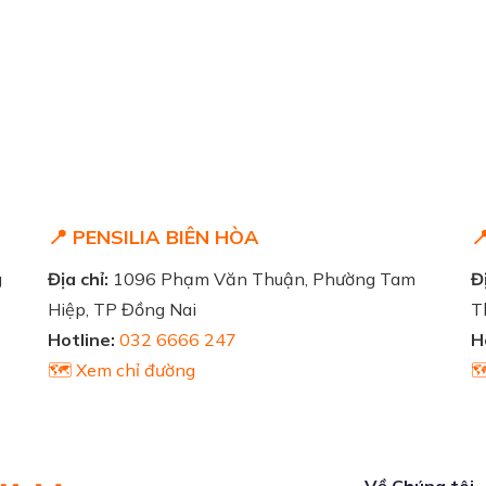
📍 PENSILIA BIÊN HÒA

g
Địa chỉ:
1096 Phạm Văn Thuận, Phường Tam
Đị
Hiệp, TP Đồng Nai
T
Hotline:
032 6666 247
H
🗺️ Xem chỉ đường

Về Chúng tôi