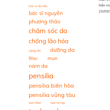
hiện nay
bác sĩ da liễu
20/09
bác sĩ nguyễn
phương thảo
chăm sóc da
chống lão hóa
dưỡng da
căng chỉ
mụn
filler
nám da
pensilia
pensilia biên hòa
pensilia vũng tàu
tiem filler
tiem tre hoa