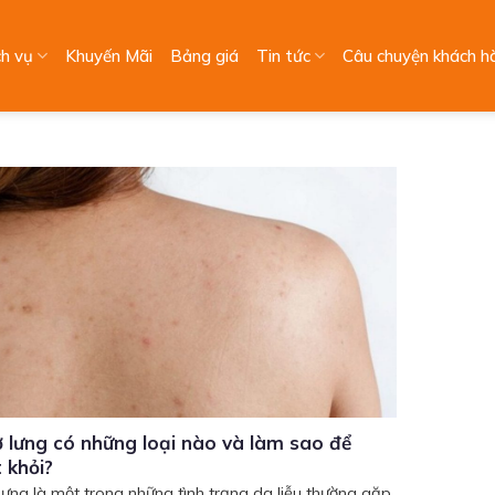
ch vụ
Khuyến Mãi
Bảng giá
Tin tức
Câu chuyện khách h
 lưng có những loại nào và làm sao để
 khỏi?
lưng là một trong những tình trạng da liễu thường gặp