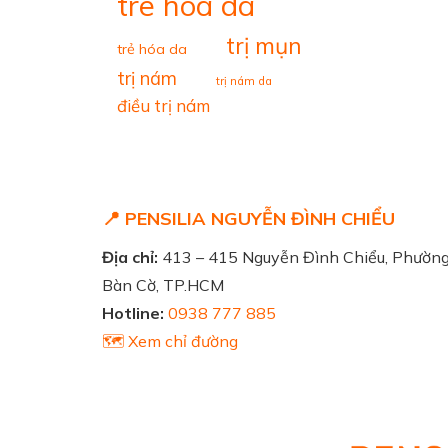
tre hoa da
trị mụn
trẻ hóa da
trị nám
trị nám da
điều trị nám
📍 PENSILIA NGUYỄN ĐÌNH CHIỂU
Địa chỉ:
413 – 415 Nguyễn Đình Chiểu, Phườn
Bàn Cờ, TP.HCM
Hotline:
0938 777 885
🗺️ Xem chỉ đường