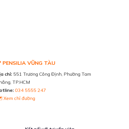
 PENSILIA VŨNG TÀU
a chỉ:
551 Trương Công Định, Phường Tam
hắng, TP.HCM
otline:
034 5555 247
️ Xem chỉ đường
Kết nối với tư vấn viên