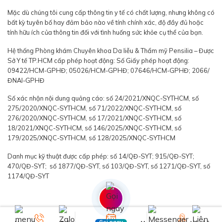
Mặc dù chúng tôi cung cấp thông tin y tế có chất lượng, nhưng không có
bất kỳ tuyên bố hay đảm bảo nào về tính chính xác, độ đầy đủ hoặc
tính hữu ích của thông tin đối với tình huống sức khỏe cụ thể của bạn.
Hệ thống Phòng khám Chuyên khoa Da liễu & Thẩm mỹ Pensilia – Được
Sở Y tế TP.HCM cấp phép hoạt động: Số Giấy phép hoạt động:
09422/HCM-GPHĐ; 05026/HCM-GPHĐ; 07646/HCM-GPHĐ; 2066/
ĐNAI-GPHĐ
Số xác nhận nội dung quảng cáo: số 24/2021/XNQC-SYTHCM, số
275/2020/XNQC-SYTHCM, số 71/2022/XNQC-SYTHCM, số
276/2020/XNQC-SYTHCM, số 17/2021/XNQC-SYTHCM, số
18/2021/XNQC-SYTHCM, số 146/2025/XNQC-SYTHCM, số
179/2025/XNQC-SYTHCM, số 128/2025/XNQC-SYTHCM
Danh mục kỹ thuật được cấp phép: số 14/QĐ-SYT; 915/QĐ-SYT;
470/QĐ-SYT; số 1877/QĐ-SYT, số 103/QĐ-SYT, số 1271/QĐ-SYT, số
1174/QĐ-SYT