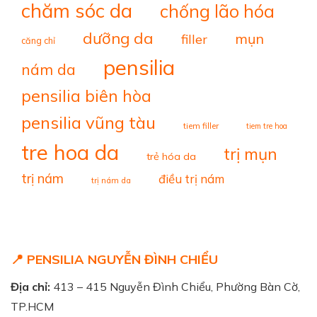
chăm sóc da
chống lão hóa
dưỡng da
mụn
filler
căng chỉ
pensilia
nám da
pensilia biên hòa
pensilia vũng tàu
tiem filler
tiem tre hoa
tre hoa da
trị mụn
trẻ hóa da
trị nám
điều trị nám
trị nám da
📍 PENSILIA NGUYỄN ĐÌNH CHIỂU
Địa chỉ:
413 – 415 Nguyễn Đình Chiểu, Phường Bàn Cờ,
TP.HCM