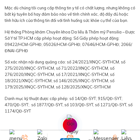
Mặc dù chúng tôi cung cấp thông tin y tế có chất lượng, nhưng không có
bất kỳ tuyên bố hay đảm bảo nào về tính chính xác, độ đầy đủ hoặc
tính hữu ích của thông tin đối với tình huống sức khỏe cụ thể của bạn.
Hệ thống Phòng khám Chuyên khoa Da liễu & Thẩm mỹ Pensilia – Được
Sở Y tế TP.HCM cấp phép hoạt động: Số Giấy phép hoạt động:
09422/HCM-GPHĐ; 05026/HCM-GPHĐ; 07646/HCM-GPHĐ; 2066/
ĐNAI-GPHĐ
Số xác nhận nội dung quảng cáo: số 24/2021/XNQC-SYTHCM, số
275/2020/XNQC-SYTHCM, số 71/2022/XNQC-SYTHCM, số
276/2020/XNQC-SYTHCM, số 17/2021/XNQC-SYTHCM, số
18/2021/XNQC-SYTHCM, số 146/2025/XNQC-SYTHCM, số
179/2025/XNQC-SYTHCM, số 128/2025/XNQC-SYTHCM
Danh mục kỹ thuật được cấp phép: số 14/QĐ-SYT; 915/QĐ-SYT;
470/QĐ-SYT; số 1877/QĐ-SYT, số 103/QĐ-SYT, số 1271/QĐ-SYT, số
1174/QĐ-SYT