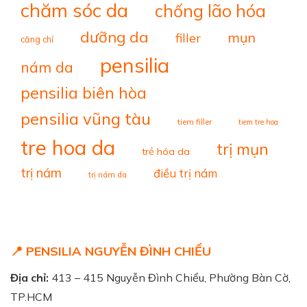
chăm sóc da
chống lão hóa
dưỡng da
mụn
filler
căng chỉ
pensilia
nám da
pensilia biên hòa
pensilia vũng tàu
tiem filler
tiem tre hoa
tre hoa da
trị mụn
trẻ hóa da
trị nám
điều trị nám
trị nám da
📍 PENSILIA NGUYỄN ĐÌNH CHIỂU
Địa chỉ:
413 – 415 Nguyễn Đình Chiểu, Phường Bàn Cờ,
TP.HCM