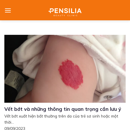
Skip
to
content
Vết bớt và những thông tin quan trọng cần lưu ý
Vết bớt xuất hiện bất thường trên da của trẻ sơ sinh hoặc một
thời...
09/09/2023