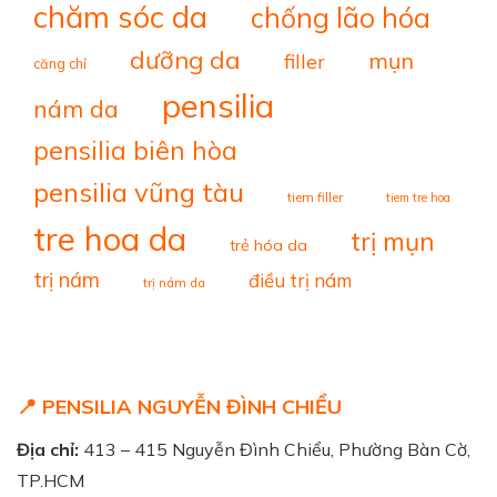
chăm sóc da
chống lão hóa
dưỡng da
mụn
filler
căng chỉ
pensilia
nám da
pensilia biên hòa
pensilia vũng tàu
tiem filler
tiem tre hoa
tre hoa da
trị mụn
trẻ hóa da
trị nám
điều trị nám
trị nám da
📍 PENSILIA NGUYỄN ĐÌNH CHIỂU
Địa chỉ:
413 – 415 Nguyễn Đình Chiểu, Phường Bàn Cờ,
TP.HCM