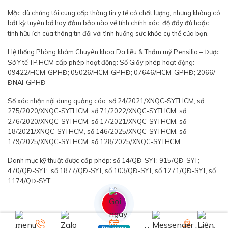
Mặc dù chúng tôi cung cấp thông tin y tế có chất lượng, nhưng không có
bất kỳ tuyên bố hay đảm bảo nào về tính chính xác, độ đầy đủ hoặc
tính hữu ích của thông tin đối với tình huống sức khỏe cụ thể của bạn.
Hệ thống Phòng khám Chuyên khoa Da liễu & Thẩm mỹ Pensilia – Được
Sở Y tế TP.HCM cấp phép hoạt động: Số Giấy phép hoạt động:
09422/HCM-GPHĐ; 05026/HCM-GPHĐ; 07646/HCM-GPHĐ; 2066/
ĐNAI-GPHĐ
Số xác nhận nội dung quảng cáo: số 24/2021/XNQC-SYTHCM, số
275/2020/XNQC-SYTHCM, số 71/2022/XNQC-SYTHCM, số
276/2020/XNQC-SYTHCM, số 17/2021/XNQC-SYTHCM, số
18/2021/XNQC-SYTHCM, số 146/2025/XNQC-SYTHCM, số
179/2025/XNQC-SYTHCM, số 128/2025/XNQC-SYTHCM
Danh mục kỹ thuật được cấp phép: số 14/QĐ-SYT; 915/QĐ-SYT;
470/QĐ-SYT; số 1877/QĐ-SYT, số 103/QĐ-SYT, số 1271/QĐ-SYT, số
1174/QĐ-SYT