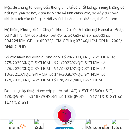
Mặc dù chúng tôi cung cấp thông tin y tế có chất lượng, nhưng không có
bất kỳ tuyên bố hay đảm bảo nào về tính chính xác, độ đầy đủ hoặc
tính hữu ích của thông tin đối với tình huống sức khỏe cụ thể của bạn.
Hệ thống Phòng khám Chuyên khoa Da liễu & Thẩm mỹ Pensilia – Được
Sở Y tế TP.HCM cấp phép hoạt động: Số Giấy phép hoạt động:
09422/HCM-GPHĐ; 05026/HCM-GPHĐ; 07646/HCM-GPHĐ; 2066/
ĐNAI-GPHĐ
Số xác nhận nội dung quảng cáo: số 24/2021/XNQC-SYTHCM, số
275/2020/XNQC-SYTHCM, số 71/2022/XNQC-SYTHCM, số
276/2020/XNQC-SYTHCM, số 17/2021/XNQC-SYTHCM, số
18/2021/XNQC-SYTHCM, số 146/2025/XNQC-SYTHCM, số
179/2025/XNQC-SYTHCM, số 128/2025/XNQC-SYTHCM
Danh mục kỹ thuật được cấp phép: số 14/QĐ-SYT; 915/QĐ-SYT;
470/QĐ-SYT; số 1877/QĐ-SYT, số 103/QĐ-SYT, số 1271/QĐ-SYT, số
1174/QĐ-SYT