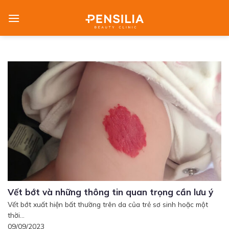
Skip
to
content
Vết bớt và những thông tin quan trọng cần lưu ý
Vết bớt xuất hiện bất thường trên da của trẻ sơ sinh hoặc một
thời...
09/09/2023