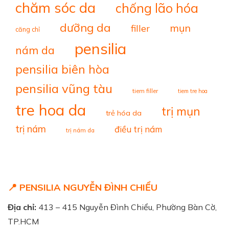
chăm sóc da
chống lão hóa
dưỡng da
mụn
filler
căng chỉ
pensilia
nám da
pensilia biên hòa
pensilia vũng tàu
tiem filler
tiem tre hoa
tre hoa da
trị mụn
trẻ hóa da
trị nám
điều trị nám
trị nám da
📍 PENSILIA NGUYỄN ĐÌNH CHIỂU
Địa chỉ:
413 – 415 Nguyễn Đình Chiểu, Phường Bàn Cờ,
TP.HCM