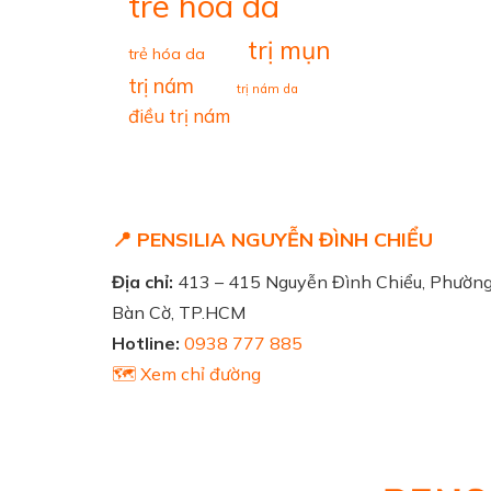
tre hoa da
trị mụn
trẻ hóa da
trị nám
trị nám da
điều trị nám
📍 PENSILIA NGUYỄN ĐÌNH CHIỂU
Địa chỉ:
413 – 415 Nguyễn Đình Chiểu, Phườn
Bàn Cờ, TP.HCM
Hotline:
0938 777 885
🗺️ Xem chỉ đường