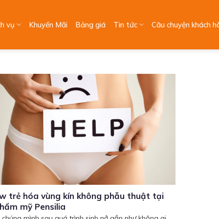
ch vụ
Khuyến Mãi
Bảng giá
Tin tức
Câu chuyện khách h
w trẻ hóa vùng kín không phẫu thuật tại
thẩm mỹ Pensilia
 chúng mình sau quá trình sinh nở gần như không ai