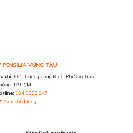
 PENSILIA VŨNG TÀU
a chỉ:
551 Trương Công Định, Phường Tam
hắng, TP.HCM
otline:
034 5555 247
️ Xem chỉ đường
Kết nối với tư vấn viên