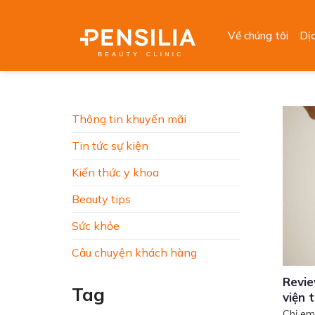
Skip
to
Về chúng tôi
Dị
content
Thông tin khuyến mãi
Tin tức sự kiện
Kiến thức y khoa
Beauty tips
Sức khỏe
Câu chuyện khách hàng
Revie
Tag
viện 
Chị em