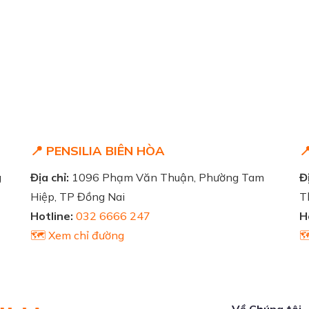
📍 PENSILIA BIÊN HÒA

g
Địa chỉ:
1096 Phạm Văn Thuận, Phường Tam
Đị
Hiệp, TP Đồng Nai
T
Hotline:
032 6666 247
H
🗺️ Xem chỉ đường

Về Chúng tôi