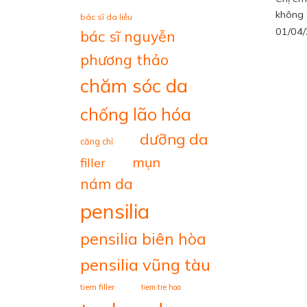
không 
bác sĩ da liễu
01/04
bác sĩ nguyễn
phương thảo
chăm sóc da
chống lão hóa
dưỡng da
căng chỉ
mụn
filler
nám da
pensilia
pensilia biên hòa
pensilia vũng tàu
tiem filler
tiem tre hoa