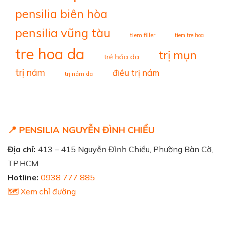
pensilia biên hòa
pensilia vũng tàu
tiem filler
tiem tre hoa
tre hoa da
trị mụn
trẻ hóa da
trị nám
điều trị nám
trị nám da
📍 PENSILIA NGUYỄN ĐÌNH CHIỂU
Địa chỉ:
413 – 415 Nguyễn Đình Chiểu, Phường Bàn Cờ,
TP.HCM
Hotline:
0938 777 885
🗺️ Xem chỉ đường