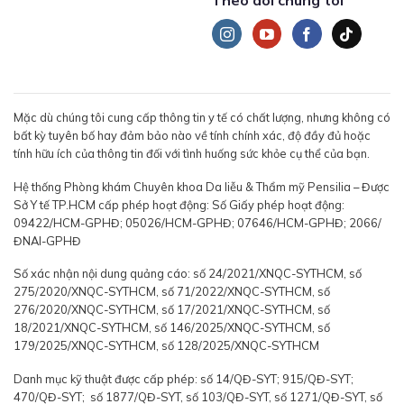
Theo dõi chúng tôi
Mặc dù chúng tôi cung cấp thông tin y tế có chất lượng, nhưng không có
bất kỳ tuyên bố hay đảm bảo nào về tính chính xác, độ đầy đủ hoặc
tính hữu ích của thông tin đối với tình huống sức khỏe cụ thể của bạn.
Hệ thống Phòng khám Chuyên khoa Da liễu & Thẩm mỹ Pensilia – Được
Sở Y tế TP.HCM cấp phép hoạt động: Số Giấy phép hoạt động:
09422/HCM-GPHĐ; 05026/HCM-GPHĐ; 07646/HCM-GPHĐ; 2066/
ĐNAI-GPHĐ
Số xác nhận nội dung quảng cáo: số 24/2021/XNQC-SYTHCM, số
275/2020/XNQC-SYTHCM, số 71/2022/XNQC-SYTHCM, số
276/2020/XNQC-SYTHCM, số 17/2021/XNQC-SYTHCM, số
18/2021/XNQC-SYTHCM, số 146/2025/XNQC-SYTHCM, số
179/2025/XNQC-SYTHCM, số 128/2025/XNQC-SYTHCM
Danh mục kỹ thuật được cấp phép: số 14/QĐ-SYT; 915/QĐ-SYT;
470/QĐ-SYT; số 1877/QĐ-SYT, số 103/QĐ-SYT, số 1271/QĐ-SYT, số