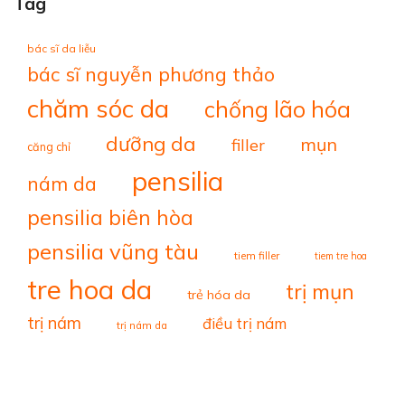
Tag
bác sĩ da liễu
bác sĩ nguyễn phương thảo
chăm sóc da
chống lão hóa
dưỡng da
mụn
filler
căng chỉ
pensilia
nám da
pensilia biên hòa
pensilia vũng tàu
tiem filler
tiem tre hoa
tre hoa da
trị mụn
trẻ hóa da
trị nám
điều trị nám
trị nám da