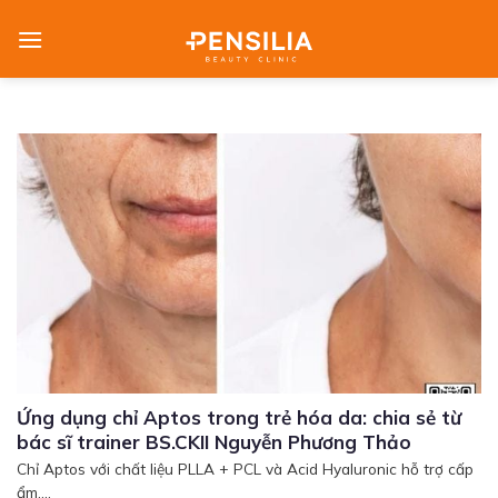
Skip
to
content
Ứng dụng chỉ Aptos trong trẻ hóa da: chia sẻ từ
bác sĩ trainer BS.CKII Nguyễn Phương Thảo
Chỉ Aptos với chất liệu PLLA + PCL và Acid Hyaluronic hỗ trợ cấp
ẩm,...