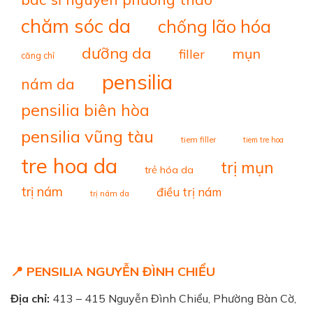
chăm sóc da
chống lão hóa
dưỡng da
mụn
filler
căng chỉ
pensilia
nám da
pensilia biên hòa
pensilia vũng tàu
tiem filler
tiem tre hoa
tre hoa da
trị mụn
trẻ hóa da
trị nám
điều trị nám
trị nám da
📍 PENSILIA NGUYỄN ĐÌNH CHIỂU
Địa chỉ:
413 – 415 Nguyễn Đình Chiểu, Phường Bàn Cờ,