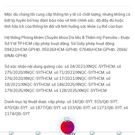
Mặc dù chúng tôi cung cấp thông tin y tế có chất lượng, nhưng không có
bất kỳ tuyên bố hay đảm bảo nào về tính chính xác, độ đầy đủ hoặc
tính hữu ích của thông tin đối với tình huống sức khỏe cụ thể của bạn.
Hệ thống Phòng khám Chuyên khoa Da liễu & Thẩm mỹ Pensilia – Được
Sở Y tế TP.HCM cấp phép hoạt động: Số Giấy phép hoạt động:
09422/HCM-GPHĐ; 05026/HCM-GPHĐ; 07646/HCM-GPHĐ; 2066/
ĐNAI-GPHĐ
Số xác nhận nội dung quảng cáo: số 24/2021/XNQC-SYTHCM, số
275/2020/XNQC-SYTHCM, số 71/2022/XNQC-SYTHCM, số
276/2020/XNQC-SYTHCM, số 17/2021/XNQC-SYTHCM, số
18/2021/XNQC-SYTHCM, số 146/2025/XNQC-SYTHCM, số
179/2025/XNQC-SYTHCM, số 128/2025/XNQC-SYTHCM
Danh mục kỹ thuật được cấp phép: số 14/QĐ-SYT; 915/QĐ-SYT;
470/QĐ-SYT; số 1877/QĐ-SYT, số 103/QĐ-SYT, số 1271/QĐ-SYT, số
1174/QĐ-SYT