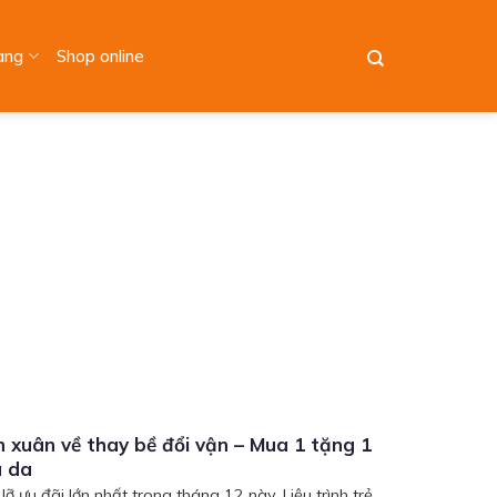
àng
Shop online
n xuân về thay bề đổi vận – Mua 1 tặng 1
a da
ỡ ưu đãi lớn nhất trong tháng 12 này. Liệu trình trẻ