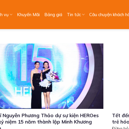
ch vụ
Khuyến Mãi
Bảng giá
Tin tức
Câu chuyện khách h
ĩ Nguyễn Phương Thảo dự sự kiện HEROes
Tết đế
kỷ niệm 15 năm thành lập Minh Khương
trẻ hó
p
Đừng bỏ l