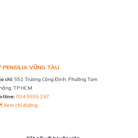
 PENSILIA VŨNG TÀU
a chỉ:
551 Trương Công Định, Phường Tam
hắng, TP.HCM
otline:
034 5555 247
️ Xem chỉ đường
Kết nối với tư vấn viên