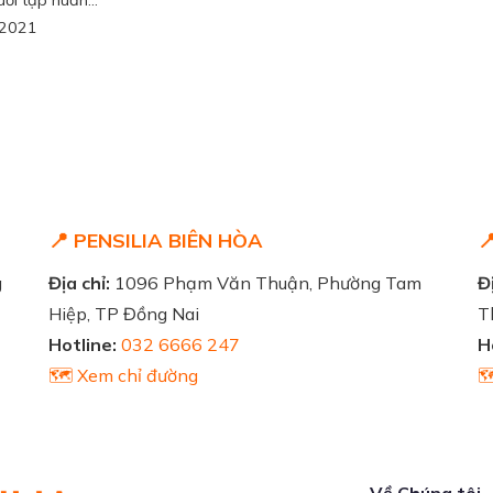
ổi tập huấn...
/2021
📍 PENSILIA BIÊN HÒA

g
Địa chỉ:
1096 Phạm Văn Thuận, Phường Tam
Đị
Hiệp, TP Đồng Nai
T
Hotline:
032 6666 247
H
🗺️ Xem chỉ đường

Về Chúng tôi