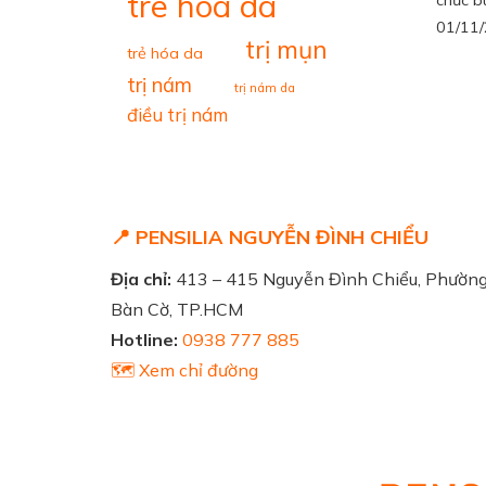
tre hoa da
chức bu
01/11
trị mụn
trẻ hóa da
trị nám
trị nám da
điều trị nám
📍 PENSILIA NGUYỄN ĐÌNH CHIỂU
Địa chỉ:
413 – 415 Nguyễn Đình Chiểu, Phườn
Bàn Cờ, TP.HCM
Hotline:
0938 777 885
🗺️ Xem chỉ đường