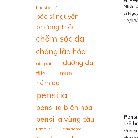
Nhân d
bác sĩ da liễu
sĩ Ngu
bác sĩ nguyễn
12/08
phương thảo
chăm sóc da
chống lão hóa
dưỡng da
căng chỉ
mụn
filler
nám da
pensilia
pensilia biên hòa
Pensi
pensilia vũng tàu
trẻ h
tiem filler
tiem tre hoa
Vừa qu