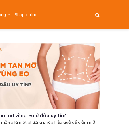
àng
Shop online
an mỡ vùng eo ở đâu uy tín?
 mỡ eo là một phương pháp hiệu quả để giảm mỡ