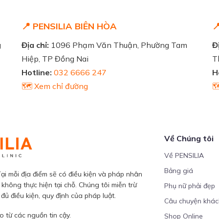
📍 PENSILIA BIÊN HÒA

g
Địa chỉ:
1096 Phạm Văn Thuận, Phường Tam
Đị
Hiệp, TP Đồng Nai
T
Hotline:
032 6666 247
H
🗺️ Xem chỉ đường

Về Chúng tôi
Về PENSILIA
Bảng giá
ại mỗi địa điểm sẽ có điều kiện và pháp nhân
 không thực hiện tại chỗ. Chúng tôi miễn trừ
Phụ nữ phải đẹp
ủ điều kiện, quy định của pháp luật.
Câu chuyện khá
 từ các nguồn tin cậy.
Shop Online