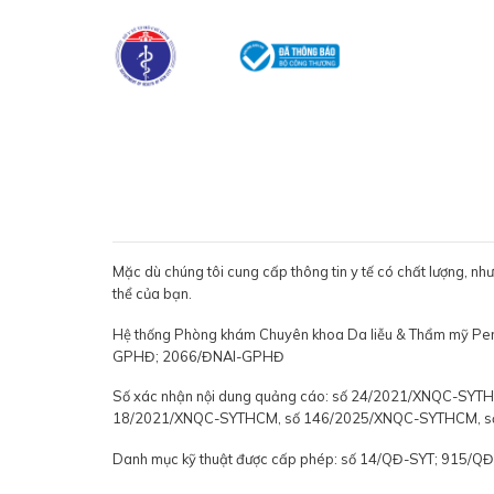
Mặc dù chúng tôi cung cấp thông tin y tế có chất lượng, nh
thể của bạn.
Hệ thống Phòng khám Chuyên khoa Da liễu & Thẩm mỹ P
GPHĐ; 2066/ĐNAI-GPHĐ
Số xác nhận nội dung quảng cáo: số 24/2021/XNQC-S
18/2021/XNQC-SYTHCM, số 146/2025/XNQC-SYTHCM, 
Danh mục kỹ thuật được cấp phép: số 14/QĐ-SYT; 915/Q