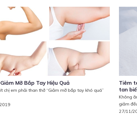
 Giảm Mỡ Bắp Tay Hiệu Quả
Tiêm t
tan bi
ít chị em phải than thở “Giảm mỡ bắp tay khó quá”
Không ăn
giảm đều
/2019
27/11/2