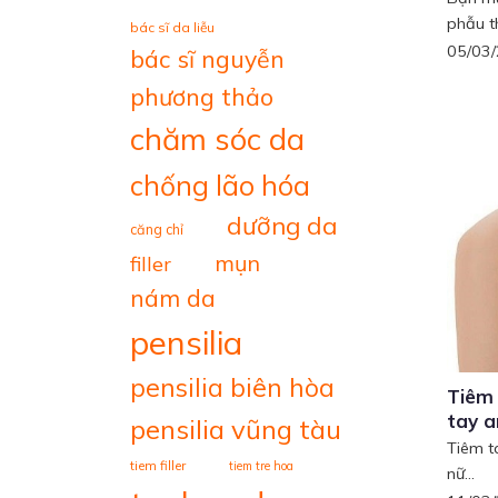
phẫu t
bác sĩ da liễu
05/03
bác sĩ nguyễn
phương thảo
chăm sóc da
chống lão hóa
dưỡng da
căng chỉ
mụn
filler
nám da
pensilia
pensilia biên hòa
Tiêm 
tay a
pensilia vũng tàu
Tiêm t
tiem filler
tiem tre hoa
nữ...