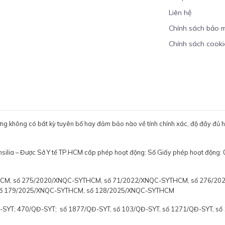
Liên hệ
Chính sách bảo 
Chính sách cooki
ưng không có bất kỳ tuyên bố hay đảm bảo nào về tính chính xác, độ đầy đủ hoặ
ensilia – Được Sở Y tế TP.HCM cấp phép hoạt động: Số Giấy phép hoạt
YTHCM, số 275/2020/XNQC-SYTHCM, số 71/2022/XNQC-SYTHCM, số 276/2
số 179/2025/XNQC-SYTHCM, số 128/2025/XNQC-SYTHCM
Đ-SYT; 470/QĐ-SYT; số 1877/QĐ-SYT, số 103/QĐ-SYT, số 1271/QĐ-SYT, s