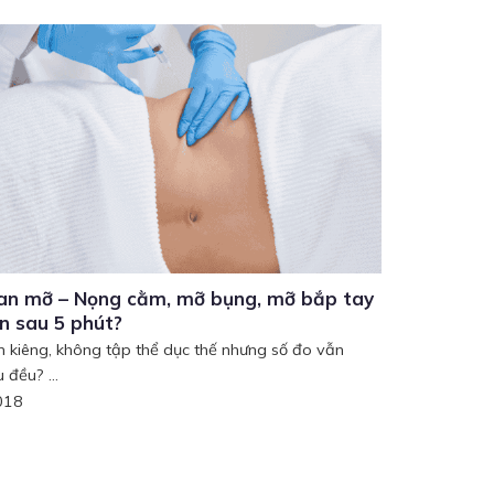
an mỡ – Nọng cằm, mỡ bụng, mỡ bắp tay
ến sau 5 phút?
 kiêng, không tập thể dục thế nhưng số đo vẫn
 đều? ...
018