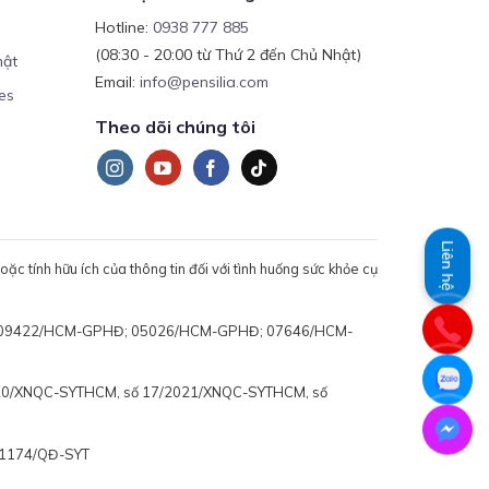
Hotline:
0938 777 885
(08:30 - 20:00 từ Thứ 2 đến Chủ Nhật)
mật
Email:
info@pensilia.com
es
Theo dõi chúng tôi
Liên hệ
c tính hữu ích của thông tin đối với tình huống sức khỏe cụ
 động: 09422/HCM-GPHĐ; 05026/HCM-GPHĐ; 07646/HCM-
020/XNQC-SYTHCM, số 17/2021/XNQC-SYTHCM, số
ố 1174/QĐ-SYT