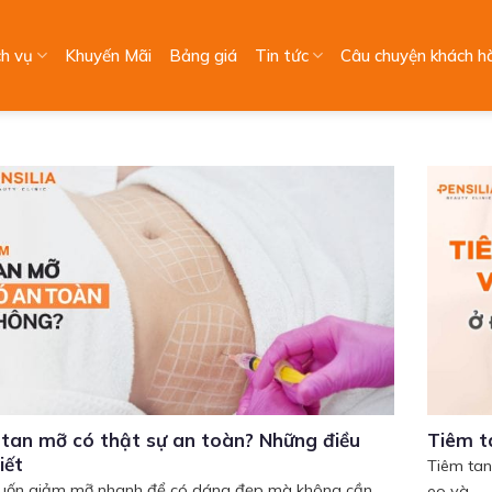
ch vụ
Khuyến Mãi
Bảng giá
Tin tức
Câu chuyện khách h
tan mỡ có thật sự an toàn? Những điều
Tiêm t
iết
Tiêm tan
uốn giảm mỡ nhanh để có dáng đẹp mà không cần
eo và...