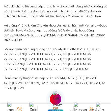
Mặc dù chúng tôi cung cấp thông tin y tế có chất lượng, nhưng không có
bất kỳ tuyên bố hay đảm bảo nào về tính chính xác, độ đầy đủ hoặc
tính hữu ích của thông tin đối với tình huống sức khỏe cụ thể của bạn.
Hệ thống Phòng khám Chuyên khoa Da liễu & Thẩm mỹ Pensilia – Được
Sở Y tế TP.HCM cấp phép hoạt động: Số Giấy phép hoạt động:
09422/HCM-GPHĐ; 05026/HCM-GPHĐ; 07646/HCM-GPHĐ; 2066/
ĐNAI-GPHĐ
Số xác nhận nội dung quảng cáo: số 24/2021/XNQC-SYTHCM, số
275/2020/XNQC-SYTHCM, số 71/2022/XNQC-SYTHCM, số
276/2020/XNQC-SYTHCM, số 17/2021/XNQC-SYTHCM, số
18/2021/XNQC-SYTHCM, số 146/2025/XNQC-SYTHCM, số
179/2025/XNQC-SYTHCM, số 128/2025/XNQC-SYTHCM
Danh mục kỹ thuật được cấp phép: số 14/QĐ-SYT; 915/QĐ-SYT;
470/QĐ-SYT; số 1877/QĐ-SYT, số 103/QĐ-SYT, số 1271/QĐ-SYT, số
1174/QĐ-SYT