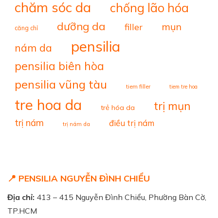
chăm sóc da
chống lão hóa
dưỡng da
mụn
filler
căng chỉ
pensilia
nám da
pensilia biên hòa
pensilia vũng tàu
tiem filler
tiem tre hoa
tre hoa da
trị mụn
trẻ hóa da
trị nám
điều trị nám
trị nám da
📍 PENSILIA NGUYỄN ĐÌNH CHIỂU
Địa chỉ:
413 – 415 Nguyễn Đình Chiểu, Phường Bàn Cờ,
TP.HCM