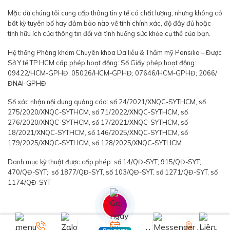
Mặc dù chúng tôi cung cấp thông tin y tế có chất lượng, nhưng không có
bất kỳ tuyên bố hay đảm bảo nào về tính chính xác, độ đầy đủ hoặc
tính hữu ích của thông tin đối với tình huống sức khỏe cụ thể của bạn.
Hệ thống Phòng khám Chuyên khoa Da liễu & Thẩm mỹ Pensilia – Được
Sở Y tế TP.HCM cấp phép hoạt động: Số Giấy phép hoạt động:
09422/HCM-GPHĐ; 05026/HCM-GPHĐ; 07646/HCM-GPHĐ; 2066/
ĐNAI-GPHĐ
Số xác nhận nội dung quảng cáo: số 24/2021/XNQC-SYTHCM, số
275/2020/XNQC-SYTHCM, số 71/2022/XNQC-SYTHCM, số
276/2020/XNQC-SYTHCM, số 17/2021/XNQC-SYTHCM, số
18/2021/XNQC-SYTHCM, số 146/2025/XNQC-SYTHCM, số
179/2025/XNQC-SYTHCM, số 128/2025/XNQC-SYTHCM
Danh mục kỹ thuật được cấp phép: số 14/QĐ-SYT; 915/QĐ-SYT;
470/QĐ-SYT; số 1877/QĐ-SYT, số 103/QĐ-SYT, số 1271/QĐ-SYT, số
1174/QĐ-SYT