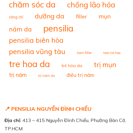
chăm sóc da
chống lão hóa
dưỡng da
mụn
filler
căng chỉ
pensilia
nám da
pensilia biên hòa
pensilia vũng tàu
tiem filler
tiem tre hoa
tre hoa da
trị mụn
trẻ hóa da
trị nám
điều trị nám
trị nám da
📍 PENSILIA NGUYỄN ĐÌNH CHIỂU
Địa chỉ:
413 – 415 Nguyễn Đình Chiểu, Phường Bàn Cờ,
TP.HCM