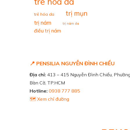
tre hoa da
trị mụn
trẻ hóa da
trị nám
trị nám da
điều trị nám
📍 PENSILIA NGUYỄN ĐÌNH CHIỂU
Địa chỉ:
413 – 415 Nguyễn Đình Chiểu, Phườn
Bàn Cờ, TP.HCM
Hotline:
0938 777 885
🗺️ Xem chỉ đường