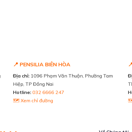
📍 PENSILIA BIÊN HÒA

g
Địa chỉ:
1096 Phạm Văn Thuận, Phường Tam
Đị
Hiệp, TP Đồng Nai
T
Hotline:
032 6666 247
H
🗺️ Xem chỉ đường

Về Chúng tôi