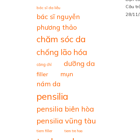
Câu trả
bác sĩ da liễu
28/11
bác sĩ nguyễn
phương thảo
chăm sóc da
chống lão hóa
dưỡng da
căng chỉ
mụn
filler
nám da
pensilia
pensilia biên hòa
pensilia vũng tàu
tiem filler
tiem tre hoa