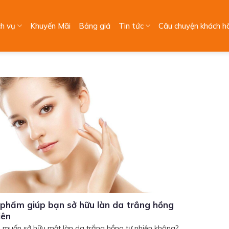
ch vụ
Khuyến Mãi
Bảng giá
Tin tức
Câu chuyện khách h
phẩm giúp bạn sở hữu làn da trắng hồng
iên
 muốn sở hữu một làn da trắng hồng tự nhiên không?