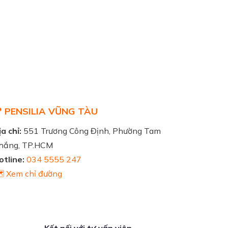
 PENSILIA VŨNG TÀU
a chỉ:
551 Trương Công Định, Phường Tam
hắng, TP.HCM
otline:
034 5555 247
️ Xem chỉ đường
Kết nối với tư vấn viên