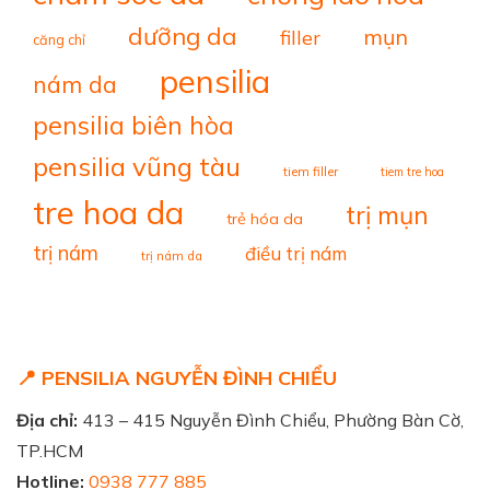
dưỡng da
mụn
filler
căng chỉ
pensilia
nám da
pensilia biên hòa
pensilia vũng tàu
tiem filler
tiem tre hoa
tre hoa da
trị mụn
trẻ hóa da
trị nám
điều trị nám
trị nám da
📍 PENSILIA NGUYỄN ĐÌNH CHIỂU
Địa chỉ:
413 – 415 Nguyễn Đình Chiểu, Phường Bàn Cờ,
TP.HCM
Hotline:
0938 777 885