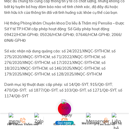
Mặc dù chúng tôi cung cấp thông tin y tế có chất lượng, nhưng không có
bất kỳ tuyên bố hay đảm bảo nào về tính chính xác, độ đầy đủ hoặc
tính hữu ích của thông tin đối với tình huống sức khỏe cụ thể của bạn.
Hệ thống Phòng khám Chuyên khoa Da liễu & Thẩm mỹ Pensilia – Được
Sở Y tế TP.HCM cấp phép hoạt động: Số Giấy phép hoạt động:
09422/HCM-GPHĐ; 05026/HCM-GPHĐ; 07646/HCM-GPHĐ; 2066/
ĐNAI-GPHĐ
Số xác nhận nội dung quảng cáo: số 24/2021/XNQC-SYTHCM, số
275/2020/XNQC-SYTHCM, số 71/2022/XNQC-SYTHCM, số
276/2020/XNQC-SYTHCM, số 17/2021/XNQC-SYTHCM, số
18/2021/XNQC-SYTHCM, số 146/2025/XNQC-SYTHCM, số
179/2025/XNQC-SYTHCM, số 128/2025/XNQC-SYTHCM
Danh mục kỹ thuật được cấp phép: số 14/QĐ-SYT; 915/QĐ-SYT;
470/QĐ-SYT; số 1877/QĐ-SYT, số 103/QĐ-SYT, số 1271/QĐ-SYT, số
1174/QĐ-SYT
Gọi ngay
Menu
Zalo
Messenger
Liên hệ
Hệ thống thẩm mỹ
Đặt Lịch Hẹn
Tìm bác sĩ