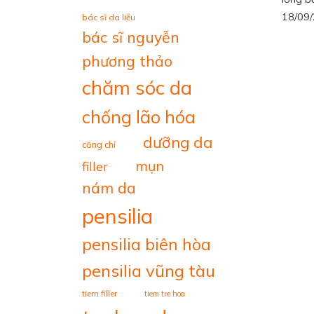
18/09
bác sĩ da liễu
bác sĩ nguyễn
phương thảo
chăm sóc da
chống lão hóa
dưỡng da
căng chỉ
mụn
filler
nám da
pensilia
pensilia biên hòa
pensilia vũng tàu
tiem filler
tiem tre hoa