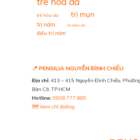
tre hoa da
trị mụn
trẻ hóa da
trị nám
trị nám da
điều trị nám
📍 PENSILIA NGUYỄN ĐÌNH CHIỂU
Địa chỉ:
413 – 415 Nguyễn Đình Chiểu, Phườn
Bàn Cờ, TP.HCM
Hotline:
0938 777 885
🗺️ Xem chỉ đường