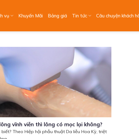
ch vụ
Khuyến Mãi
Bảng giá
Tin tức
Câu chuyện khách h
 lông vĩnh viễn thì lông có mọc lại không?
 biết? Theo Hiệp hội phẫu thuật Da liễu Hoa Kỳ, triệt
ng...