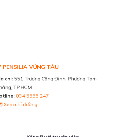
 PENSILIA VŨNG TÀU
a chỉ:
551 Trương Công Định, Phường Tam
hắng, TP.HCM
otline:
034 5555 247
️ Xem chỉ đường
Kết nối với tư vấn viên