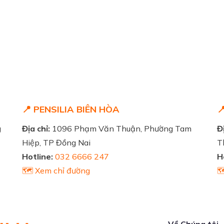
📍 PENSILIA BIÊN HÒA

g
Địa chỉ:
1096 Phạm Văn Thuận, Phường Tam
Đị
Hiệp, TP Đồng Nai
T
Hotline:
032 6666 247
H
🗺️ Xem chỉ đường

Về Chúng tôi