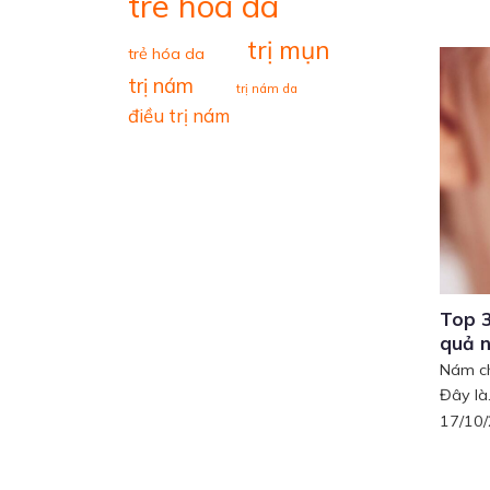
tre hoa da
trị mụn
trẻ hóa da
trị nám
trị nám da
điều trị nám
Top 3
quả n
Nám ch
Đây là.
17/10