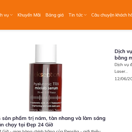
ch vụ
Khuyến Mãi
Bảng giá
Tin tức
Câu chuyện khách h
Dịch vụ
bằng m
Dịch vụ 
Laser...
12/06/2
 sản phẩm trị nám, tàn nhang và làm sáng
n chạy tại Đẹp 24 Giờ
Giờ - gian hàng chính hãng của Pensilia - giới thiệu