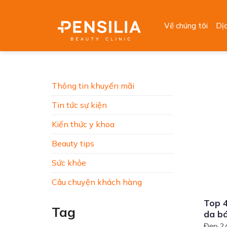
Skip
to
Về chúng tôi
Dị
content
Thông tin khuyến mãi
Tin tức sự kiện
Kiến thức y khoa
Beauty tips
Sức khỏe
Câu chuyện khách hàng
Top 4
Tag
da bá
Đẹp 24 