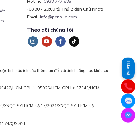
Hotline:
0938 777 885
(08:30 - 20:00 từ Thứ 2 đến Chủ Nhật)
mật
Email:
info@pensilia.com
es
Theo dõi chúng tôi
Liên hệ
c tính hữu ích của thông tin đối với tình huống sức khỏe cụ
 động: 09422/HCM-GPHĐ; 05026/HCM-GPHĐ; 07646/HCM-
020/XNQC-SYTHCM, số 17/2021/XNQC-SYTHCM, số
ố 1174/QĐ-SYT