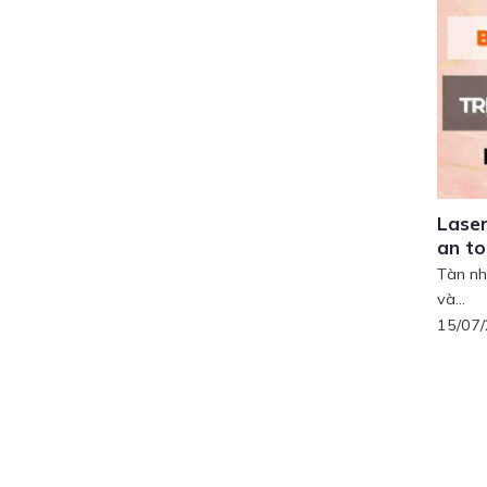
Laser
an t
Tàn nh
và...
15/07