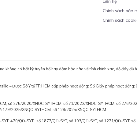
Liên hệ
Chính sách bảo 
Chính sách cooki
ưng không có bất kỳ tuyên bố hay đảm bảo nào về tính chính xác, độ đầy đủ hoặ
ensilia – Được Sở Y tế TP.HCM cấp phép hoạt động: Số Giấy phép hoạt
YTHCM, số 275/2020/XNQC-SYTHCM, số 71/2022/XNQC-SYTHCM, số 276/2
số 179/2025/XNQC-SYTHCM, số 128/2025/XNQC-SYTHCM
Đ-SYT; 470/QĐ-SYT; số 1877/QĐ-SYT, số 103/QĐ-SYT, số 1271/QĐ-SYT, s