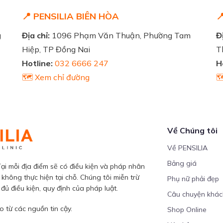
📍 PENSILIA BIÊN HÒA

g
Địa chỉ:
1096 Phạm Văn Thuận, Phường Tam
Đị
Hiệp, TP Đồng Nai
T
Hotline:
032 6666 247
H
🗺️ Xem chỉ đường

Về Chúng tôi
Về PENSILIA
Bảng giá
ại mỗi địa điểm sẽ có điều kiện và pháp nhân
 không thực hiện tại chỗ. Chúng tôi miễn trừ
Phụ nữ phải đẹp
ủ điều kiện, quy định của pháp luật.
Câu chuyện khá
 từ các nguồn tin cậy.
Shop Online