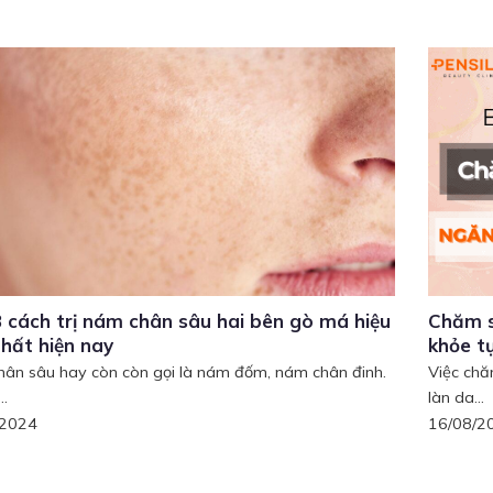
 cách trị nám chân sâu hai bên gò má hiệu
Chăm s
hất hiện nay
khỏe t
ân sâu hay còn còn gọi là nám đốm, nám chân đinh.
Việc chă
..
làn da...
/2024
16/08/2