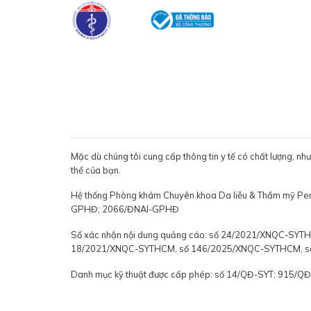
Mặc dù chúng tôi cung cấp thông tin y tế có chất lượng, nh
thể của bạn.
Hệ thống Phòng khám Chuyên khoa Da liễu & Thẩm mỹ P
GPHĐ; 2066/ĐNAI-GPHĐ
Số xác nhận nội dung quảng cáo: số 24/2021/XNQC-S
18/2021/XNQC-SYTHCM, số 146/2025/XNQC-SYTHCM, 
Danh mục kỹ thuật được cấp phép: số 14/QĐ-SYT; 915/Q