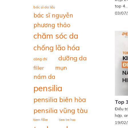
top 4...
bác sĩ da liễu
03/07
bác sĩ nguyễn
phương thảo
chăm sóc da
chống lão hóa
dưỡng da
căng chỉ
mụn
filler
nám da
pensilia
pensilia biên hòa
Top 3
pensilia vũng tàu
Điều t
hợp, an
tiem filler
tiem tre hoa
19/02