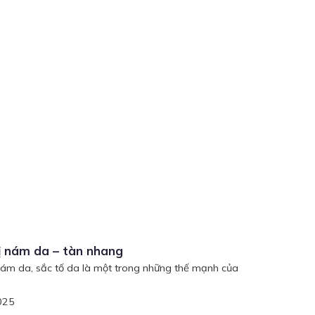
rị nám da – tàn nhang
 nám da, sắc tố da là một trong những thế mạnh của
025