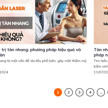
 trị tàn nhang: phương pháp hiệu quả và
Tàn nh
oàn
pháp n
ang là một vấn đề da liễu phổ biến, gây mất thẩm mỹ
Tìm hiểu
bẩm sinh,
/2024
11/07/2
1
2
3
4
…