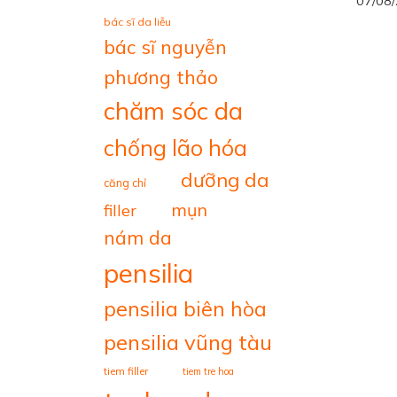
07/08
bác sĩ da liễu
bác sĩ nguyễn
phương thảo
chăm sóc da
chống lão hóa
dưỡng da
căng chỉ
mụn
filler
nám da
pensilia
pensilia biên hòa
pensilia vũng tàu
tiem filler
tiem tre hoa