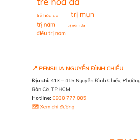
tre hoa da
trị mụn
trẻ hóa da
trị nám
trị nám da
điều trị nám
📍 PENSILIA NGUYỄN ĐÌNH CHIỂU
Địa chỉ:
413 – 415 Nguyễn Đình Chiểu, Phườn
Bàn Cờ, TP.HCM
Hotline:
0938 777 885
🗺️ Xem chỉ đường