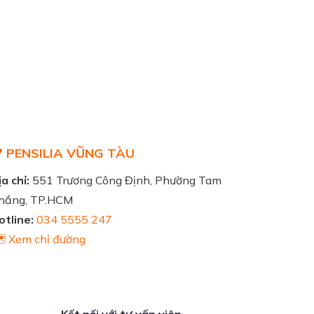
 PENSILIA VŨNG TÀU
a chỉ:
551 Trương Công Định, Phường Tam
hắng, TP.HCM
otline:
034 5555 247
️ Xem chỉ đường
Kết nối với tư vấn viên