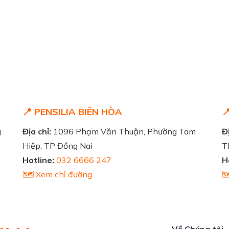
📍 PENSILIA BIÊN HÒA

g
Địa chỉ:
1096 Phạm Văn Thuận, Phường Tam
Đị
Hiệp, TP Đồng Nai
T
Hotline:
032 6666 247
H
🗺️ Xem chỉ đường

Về Chúng tôi