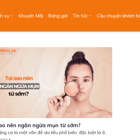
ch vụ
Khuyến Mãi
Bảng giá
Tin tức
Câu chuyện khách h
sao nên ngăn ngừa mụn từ sớm?
ng cá là một vấn đề da liễu phổ biến, đặc biệt là ở...