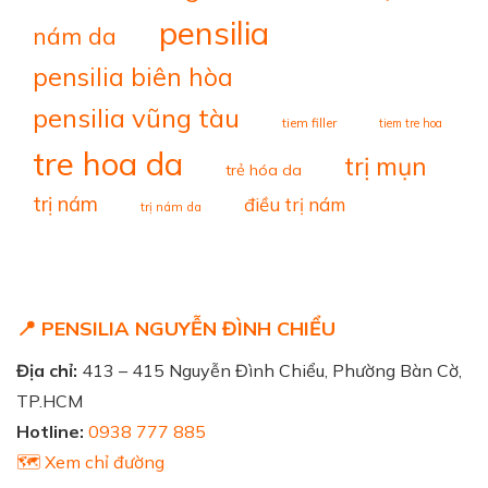
pensilia
nám da
pensilia biên hòa
pensilia vũng tàu
tiem filler
tiem tre hoa
tre hoa da
trị mụn
trẻ hóa da
trị nám
điều trị nám
trị nám da
📍 PENSILIA NGUYỄN ĐÌNH CHIỂU
Địa chỉ:
413 – 415 Nguyễn Đình Chiểu, Phường Bàn Cờ,
TP.HCM
Hotline:
0938 777 885
🗺️ Xem chỉ đường