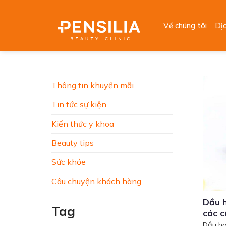
Skip
to
Về chúng tôi
Dị
content
Thông tin khuyến mãi
Tin tức sự kiện
Kiến thức y khoa
Beauty tips
Sức khỏe
Câu chuyện khách hàng
Dầu h
Tag
các c
Dầu ho