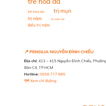
tre hoa da
trị mụn
trẻ hóa da
trị nám
trị nám da
điều trị nám
📍 PENSILIA NGUYỄN ĐÌNH CHIỂU
Địa chỉ:
413 – 415 Nguyễn Đình Chiểu, Phườn
Bàn Cờ, TP.HCM
Hotline:
0938 777 885
🗺️ Xem chỉ đường