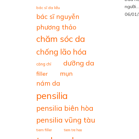
người...
bác sĩ da liễu
06/01
bác sĩ nguyễn
phương thảo
chăm sóc da
chống lão hóa
dưỡng da
căng chỉ
mụn
filler
nám da
pensilia
pensilia biên hòa
pensilia vũng tàu
tiem filler
tiem tre hoa