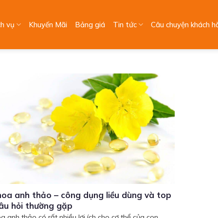
ch vụ
Khuyến Mãi
Bảng giá
Tin tức
Câu chuyện khách h
oa anh thảo – công dụng liều dùng và top
âu hỏi thường gặp
a anh thảo có rất nhiều lợi ích cho cơ thể của con