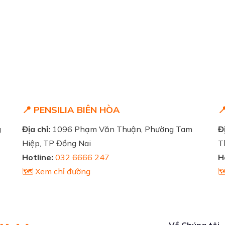
📍 PENSILIA BIÊN HÒA

g
Địa chỉ:
1096 Phạm Văn Thuận, Phường Tam
Đị
Hiệp, TP Đồng Nai
T
Hotline:
032 6666 247
H
🗺️ Xem chỉ đường

Về Chúng tôi