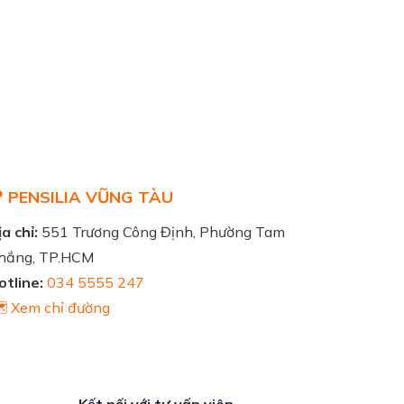
 PENSILIA VŨNG TÀU
a chỉ:
551 Trương Công Định, Phường Tam
hắng, TP.HCM
otline:
034 5555 247
️ Xem chỉ đường
Kết nối với tư vấn viên