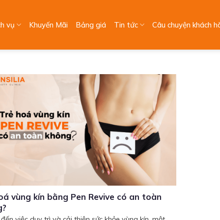
ch vụ
Khuyến Mãi
Bảng giá
Tin tức
Câu chuyện khách h
oá vùng kín bằng Pen Revive có an toàn
g?
 đến việc duy trì và cải thiện sức khỏe vùng kín, một