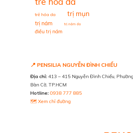
tre hoa da
trị mụn
trẻ hóa da
trị nám
trị nám da
điều trị nám
📍 PENSILIA NGUYỄN ĐÌNH CHIỂU
Địa chỉ:
413 – 415 Nguyễn Đình Chiểu, Phườn
Bàn Cờ, TP.HCM
Hotline:
0938 777 885
🗺️ Xem chỉ đường