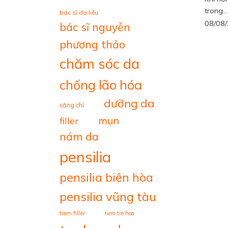
trong...
bác sĩ da liễu
08/08
bác sĩ nguyễn
phương thảo
chăm sóc da
chống lão hóa
dưỡng da
căng chỉ
mụn
filler
nám da
pensilia
pensilia biên hòa
pensilia vũng tàu
tiem filler
tiem tre hoa