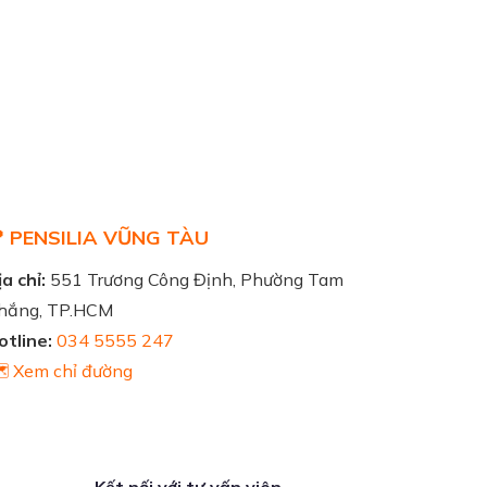
 PENSILIA VŨNG TÀU
a chỉ:
551 Trương Công Định, Phường Tam
hắng, TP.HCM
otline:
034 5555 247
️ Xem chỉ đường
Kết nối với tư vấn viên