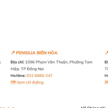
📍 PENSILIA BIÊN HÒA

g
Địa chỉ:
1096 Phạm Văn Thuận, Phường Tam
Đị
Hiệp, TP Đồng Nai
T
Hotline:
032 6666 247
H
🗺️ Xem chỉ đường

Về Chúng tôi