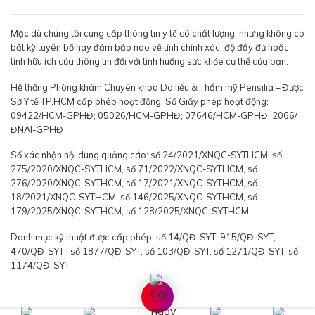
Mặc dù chúng tôi cung cấp thông tin y tế có chất lượng, nhưng không có
bất kỳ tuyên bố hay đảm bảo nào về tính chính xác, độ đầy đủ hoặc
tính hữu ích của thông tin đối với tình huống sức khỏe cụ thể của bạn.
Hệ thống Phòng khám Chuyên khoa Da liễu & Thẩm mỹ Pensilia – Được
Sở Y tế TP.HCM cấp phép hoạt động: Số Giấy phép hoạt động:
09422/HCM-GPHĐ; 05026/HCM-GPHĐ; 07646/HCM-GPHĐ; 2066/
ĐNAI-GPHĐ
Số xác nhận nội dung quảng cáo: số 24/2021/XNQC-SYTHCM, số
275/2020/XNQC-SYTHCM, số 71/2022/XNQC-SYTHCM, số
276/2020/XNQC-SYTHCM, số 17/2021/XNQC-SYTHCM, số
18/2021/XNQC-SYTHCM, số 146/2025/XNQC-SYTHCM, số
179/2025/XNQC-SYTHCM, số 128/2025/XNQC-SYTHCM
Danh mục kỹ thuật được cấp phép: số 14/QĐ-SYT; 915/QĐ-SYT;
470/QĐ-SYT; số 1877/QĐ-SYT, số 103/QĐ-SYT, số 1271/QĐ-SYT, số
1174/QĐ-SYT