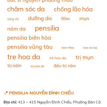
chăm sóc da
chống lão hóa
dưỡng da
mụn
filler
căng chỉ
pensilia
nám da
pensilia biên hòa
pensilia vũng tàu
tiem filler
tiem tre hoa
tre hoa da
trị mụn
trẻ hóa da
trị nám
điều trị nám
trị nám da
📍 PENSILIA NGUYỄN ĐÌNH CHIỂU
Địa chỉ:
413 – 415 Nguyễn Đình Chiểu, Phường Bàn Cờ,