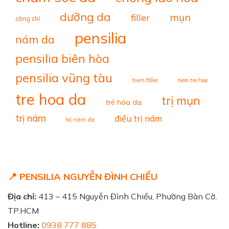
dưỡng da
mụn
filler
căng chỉ
pensilia
nám da
pensilia biên hòa
pensilia vũng tàu
tiem filler
tiem tre hoa
tre hoa da
trị mụn
trẻ hóa da
trị nám
điều trị nám
trị nám da
📍 PENSILIA NGUYỄN ĐÌNH CHIỂU
Địa chỉ:
413 – 415 Nguyễn Đình Chiểu, Phường Bàn Cờ,
TP.HCM
Hotline:
0938 777 885