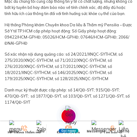
Mặc dù chúng tôi cung cấp thông tin y tế có chất lượng, nhưng không có
bất kỳ tuyên bố hay đảm bảo nào về tính chính xác, độ đầy đủ hoặc
tính hữu ích của thông tin đối với tình huống sức khỏe cụ thể của bạn.
Hệ thống Phòng khám Chuyên khoa Da liễu & Thẩm mỹ Pensilia – Được
Sở Y tế TP.HCM cấp phép hoạt động: Số Giấy phép hoạt động:
09422/HCM-GPHĐ; 05026/HCM-GPHĐ; 07646/HCM-GPHĐ; 2066/
ĐNAI-GPHĐ
Số xác nhận nội dung quảng cáo: số 24/2021/XNQC-SYTHCM, số
275/2020/XNQC-SYTHCM, số 71/2022/XNQC-SYTHCM, số
276/2020/XNQC-SYTHCM, số 17/2021/XNQC-SYTHCM, số
18/2021/XNQC-SYTHCM, số 146/2025/XNQC-SYTHCM, số
179/2025/XNQC-SYTHCM, số 128/2025/XNQC-SYTHCM
Danh mục kỹ thuật được cấp phép: số 14/QĐ-SYT; 915/QĐ-SYT;
470/QĐ-SYT; số 1877/QĐ-SYT, số 103/QĐ-SYT, số 1271/QĐ-SYT, số
1174/QĐ-SYT
Gọi ngay
Menu
Zalo
Messenger
Liên hệ
Hệ thống thẩm mỹ
Đặt Lịch Hẹn
Tìm bác sĩ